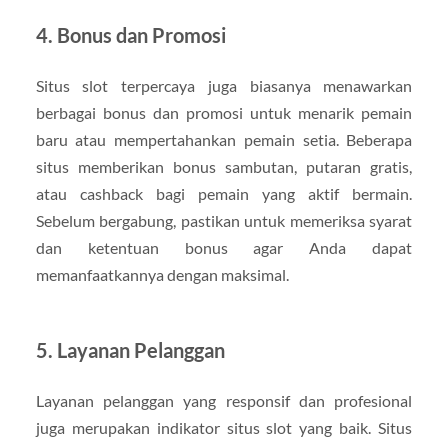
4. Bonus dan Promosi
Situs slot terpercaya juga biasanya menawarkan
berbagai bonus dan promosi untuk menarik pemain
baru atau mempertahankan pemain setia. Beberapa
situs memberikan bonus sambutan, putaran gratis,
atau cashback bagi pemain yang aktif bermain.
Sebelum bergabung, pastikan untuk memeriksa syarat
dan ketentuan bonus agar Anda dapat
memanfaatkannya dengan maksimal.
5. Layanan Pelanggan
Layanan pelanggan yang responsif dan profesional
juga merupakan indikator situs slot yang baik. Situs