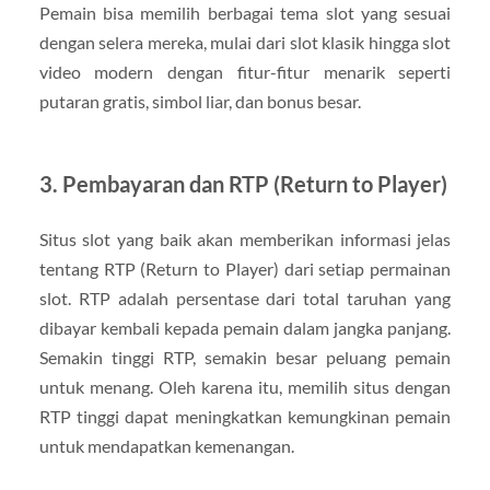
Pemain bisa memilih berbagai tema slot yang sesuai
dengan selera mereka, mulai dari slot klasik hingga slot
video modern dengan fitur-fitur menarik seperti
putaran gratis, simbol liar, dan bonus besar.
3. Pembayaran dan RTP (Return to Player)
Situs slot yang baik akan memberikan informasi jelas
tentang RTP (Return to Player) dari setiap permainan
slot. RTP adalah persentase dari total taruhan yang
dibayar kembali kepada pemain dalam jangka panjang.
Semakin tinggi RTP, semakin besar peluang pemain
untuk menang. Oleh karena itu, memilih situs dengan
RTP tinggi dapat meningkatkan kemungkinan pemain
untuk mendapatkan kemenangan.