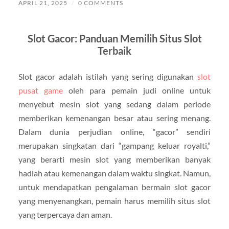
APRIL 21, 2025
/
0 COMMENTS
Slot Gacor: Panduan Memilih Situs Slot
Terbaik
Slot gacor adalah istilah yang sering digunakan
slot
pusat game
oleh para pemain judi online untuk
menyebut mesin slot yang sedang dalam periode
memberikan kemenangan besar atau sering menang.
Dalam dunia perjudian online, “gacor” sendiri
merupakan singkatan dari “gampang keluar royalti,”
yang berarti mesin slot yang memberikan banyak
hadiah atau kemenangan dalam waktu singkat. Namun,
untuk mendapatkan pengalaman bermain slot gacor
yang menyenangkan, pemain harus memilih situs slot
yang terpercaya dan aman.