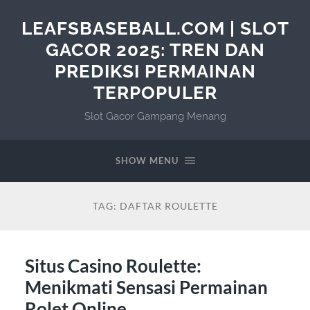
LEAFSBASEBALL.COM | SLOT
GACOR 2025: TREN DAN
PREDIKSI PERMAINAN
TERPOPULER
Slot Gacor Gampang Menang
SHOW MENU
TAG:
DAFTAR ROULETTE
Situs Casino Roulette:
Menikmati Sensasi Permainan
Rolet Online