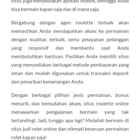
situs juga menyediakan aplikasi mobile, sehingga Anda
bisa bermain kapan saja dan di mana saja.
Bergabung dengan agen roulette terbaik akan
memastikan Anda mendapatkan akses ke permainan
dengan kualitas terbaik, serta pelayanan pelanggan
yang responsif dan membantu saat Anda
membutuhkan bantuan. Pastikan Anda memilih situs
yang menyediakan berbagai metode pembayaran yang
aman dan mudah digunakan untuk transaksi deposit
dan penarikan kemenangan Anda.
Dengan berbagai pilihan jenis permainan, bonus
menarik, dan kemudahan akses, situs roulette online
menawarkan pengalaman bermain yang tak
tertandingi. Jadi, tunggu apa lagi? Mulailah bermain di
situs judi rolet online dan nikmati keseruan permainan
rolet kapan saja!