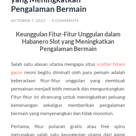
Pengalaman Bermain
OCTOBER 7, 2025
/
0 COMMENTS
Keunggulan Fitur-Fitur Unggulan dalam
Habanero Slot yang Meningkatkan
Pengalaman Bermain
Salah satu alasan utama mengapa situs
scatter hitam
gacor
resmi begitu diminati oleh para pemain adalah
keberadaan fitur-fitur unggulan yang membuat
permainan menjadi lebih menarik dan menguntungkan.
Fitur-fitur ini dirancang untuk meningkatkan peluang
kemenangan sekaligus memberikan pengalaman
bermain yang menyenangkan dan tidak monoton.
Pertama, fitur putaran gratis atau free spins
merupakan salah satu keunggulan utama dari game