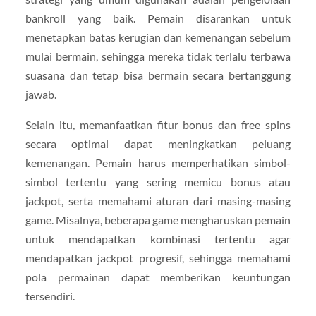
bankroll yang baik. Pemain disarankan untuk
menetapkan batas kerugian dan kemenangan sebelum
mulai bermain, sehingga mereka tidak terlalu terbawa
suasana dan tetap bisa bermain secara bertanggung
jawab.
Selain itu, memanfaatkan fitur bonus dan free spins
secara optimal dapat meningkatkan peluang
kemenangan. Pemain harus memperhatikan simbol-
simbol tertentu yang sering memicu bonus atau
jackpot, serta memahami aturan dari masing-masing
game. Misalnya, beberapa game mengharuskan pemain
untuk mendapatkan kombinasi tertentu agar
mendapatkan jackpot progresif, sehingga memahami
pola permainan dapat memberikan keuntungan
tersendiri.