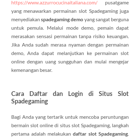
https://www.azzurrocucinaitaliana.com/
pusatgame
yang menawarkan permainan slot Spadegaming juga
menyediakan
spadegaming demo
yang sangat berguna
untuk pemula. Melalui mode demo, pemain dapat
merasakan sensasi permainan tanpa risiko keuangan.
Jika Anda sudah merasa nyaman dengan permainan
demo, Anda dapat melanjutkan ke permainan slot
online dengan uang sungguhan dan mulai mengejar
kemenangan besar.
Cara Daftar dan Login di Situs Slot
Spadegaming
Bagi Anda yang tertarik untuk mencoba peruntungan
bermain slot online di situs slot Spadegaming, langkah
pertama adalah melakukan
daftar slot Spadegaming
.