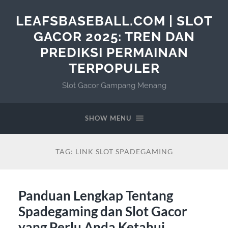
LEAFSBASEBALL.COM | SLOT
GACOR 2025: TREN DAN
PREDIKSI PERMAINAN
TERPOPULER
Slot Gacor Gampang Menang
SHOW MENU
TAG:
LINK SLOT SPADEGAMING
Panduan Lengkap Tentang
Spadegaming dan Slot Gacor
yang Perlu Anda Ketahui