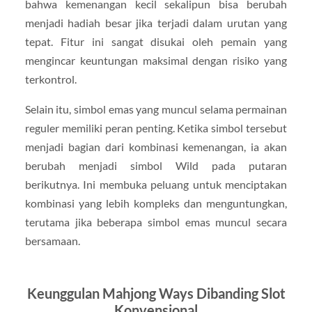
bahwa kemenangan kecil sekalipun bisa berubah
menjadi hadiah besar jika terjadi dalam urutan yang
tepat. Fitur ini sangat disukai oleh pemain yang
mengincar keuntungan maksimal dengan risiko yang
terkontrol.
Selain itu, simbol emas yang muncul selama permainan
reguler memiliki peran penting. Ketika simbol tersebut
menjadi bagian dari kombinasi kemenangan, ia akan
berubah menjadi simbol Wild pada putaran
berikutnya. Ini membuka peluang untuk menciptakan
kombinasi yang lebih kompleks dan menguntungkan,
terutama jika beberapa simbol emas muncul secara
bersamaan.
Keunggulan Mahjong Ways Dibanding Slot
Konvensional