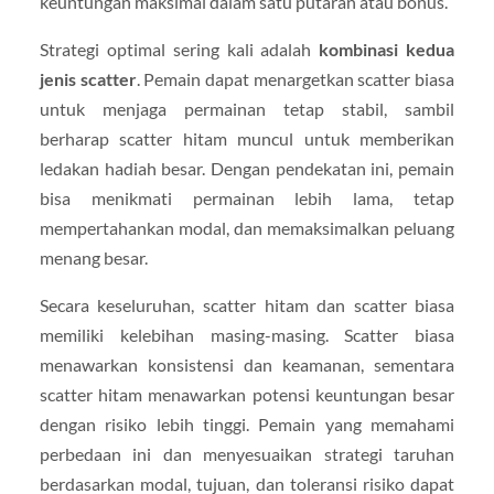
keuntungan maksimal dalam satu putaran atau bonus.
Strategi optimal sering kali adalah
kombinasi kedua
jenis scatter
. Pemain dapat menargetkan scatter biasa
untuk menjaga permainan tetap stabil, sambil
berharap scatter hitam muncul untuk memberikan
ledakan hadiah besar. Dengan pendekatan ini, pemain
bisa menikmati permainan lebih lama, tetap
mempertahankan modal, dan memaksimalkan peluang
menang besar.
Secara keseluruhan, scatter hitam dan scatter biasa
memiliki kelebihan masing-masing. Scatter biasa
menawarkan konsistensi dan keamanan, sementara
scatter hitam menawarkan potensi keuntungan besar
dengan risiko lebih tinggi. Pemain yang memahami
perbedaan ini dan menyesuaikan strategi taruhan
berdasarkan modal, tujuan, dan toleransi risiko dapat