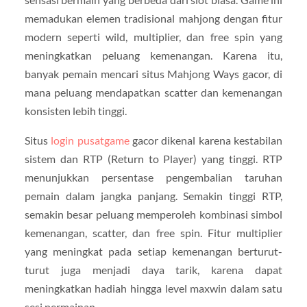
memadukan elemen tradisional mahjong dengan fitur
modern seperti wild, multiplier, dan free spin yang
meningkatkan peluang kemenangan. Karena itu,
banyak pemain mencari situs Mahjong Ways gacor, di
mana peluang mendapatkan scatter dan kemenangan
konsisten lebih tinggi.
Situs
login pusatgame
gacor dikenal karena kestabilan
sistem dan RTP (Return to Player) yang tinggi. RTP
menunjukkan persentase pengembalian taruhan
pemain dalam jangka panjang. Semakin tinggi RTP,
semakin besar peluang memperoleh kombinasi simbol
kemenangan, scatter, dan free spin. Fitur multiplier
yang meningkat pada setiap kemenangan berturut-
turut juga menjadi daya tarik, karena dapat
meningkatkan hadiah hingga level maxwin dalam satu
sesi permainan.