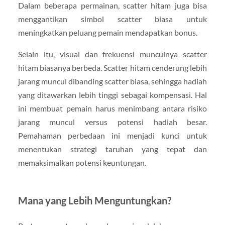
Dalam beberapa permainan, scatter hitam juga bisa
menggantikan simbol scatter biasa untuk
meningkatkan peluang pemain mendapatkan bonus.
Selain itu, visual dan frekuensi munculnya scatter
hitam biasanya berbeda. Scatter hitam cenderung lebih
jarang muncul dibanding scatter biasa, sehingga hadiah
yang ditawarkan lebih tinggi sebagai kompensasi. Hal
ini membuat pemain harus menimbang antara risiko
jarang muncul versus potensi hadiah besar.
Pemahaman perbedaan ini menjadi kunci untuk
menentukan strategi taruhan yang tepat dan
memaksimalkan potensi keuntungan.
Mana yang Lebih Menguntungkan?