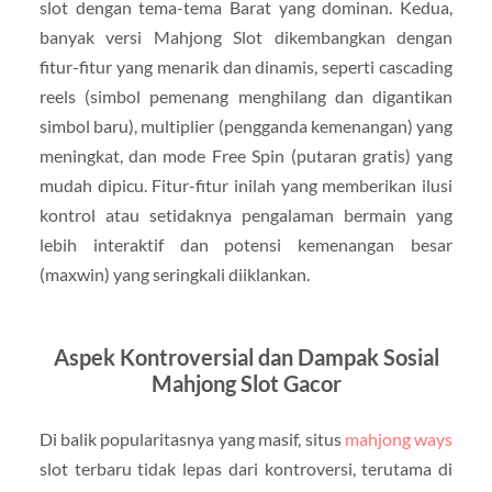
slot dengan tema-tema Barat yang dominan. Kedua,
banyak versi Mahjong Slot dikembangkan dengan
fitur-fitur yang menarik dan dinamis, seperti cascading
reels (simbol pemenang menghilang dan digantikan
simbol baru), multiplier (pengganda kemenangan) yang
meningkat, dan mode Free Spin (putaran gratis) yang
mudah dipicu. Fitur-fitur inilah yang memberikan ilusi
kontrol atau setidaknya pengalaman bermain yang
lebih interaktif dan potensi kemenangan besar
(maxwin) yang seringkali diiklankan.
Aspek Kontroversial dan Dampak Sosial
Mahjong Slot Gacor
Di balik popularitasnya yang masif, situs
mahjong ways
slot terbaru tidak lepas dari kontroversi, terutama di