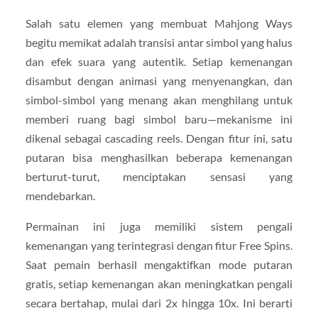
Salah satu elemen yang membuat Mahjong Ways
begitu memikat adalah transisi antar simbol yang halus
dan efek suara yang autentik. Setiap kemenangan
disambut dengan animasi yang menyenangkan, dan
simbol-simbol yang menang akan menghilang untuk
memberi ruang bagi simbol baru—mekanisme ini
dikenal sebagai cascading reels. Dengan fitur ini, satu
putaran bisa menghasilkan beberapa kemenangan
berturut-turut, menciptakan sensasi yang
mendebarkan.
Permainan ini juga memiliki sistem pengali
kemenangan yang terintegrasi dengan fitur Free Spins.
Saat pemain berhasil mengaktifkan mode putaran
gratis, setiap kemenangan akan meningkatkan pengali
secara bertahap, mulai dari 2x hingga 10x. Ini berarti