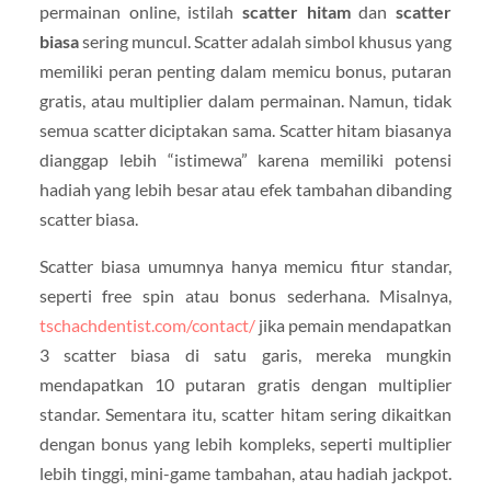
permainan online, istilah
scatter hitam
dan
scatter
biasa
sering muncul. Scatter adalah simbol khusus yang
memiliki peran penting dalam memicu bonus, putaran
gratis, atau multiplier dalam permainan. Namun, tidak
semua scatter diciptakan sama. Scatter hitam biasanya
dianggap lebih “istimewa” karena memiliki potensi
hadiah yang lebih besar atau efek tambahan dibanding
scatter biasa.
Scatter biasa umumnya hanya memicu fitur standar,
seperti free spin atau bonus sederhana. Misalnya,
tschachdentist.com/contact/
jika pemain mendapatkan
3 scatter biasa di satu garis, mereka mungkin
mendapatkan 10 putaran gratis dengan multiplier
standar. Sementara itu, scatter hitam sering dikaitkan
dengan bonus yang lebih kompleks, seperti multiplier
lebih tinggi, mini-game tambahan, atau hadiah jackpot.