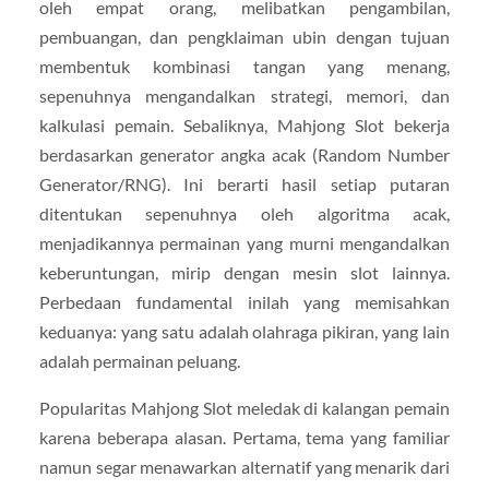
oleh empat orang, melibatkan pengambilan,
pembuangan, dan pengklaiman ubin dengan tujuan
membentuk kombinasi tangan yang menang,
sepenuhnya mengandalkan strategi, memori, dan
kalkulasi pemain. Sebaliknya, Mahjong Slot bekerja
berdasarkan generator angka acak (Random Number
Generator/RNG). Ini berarti hasil setiap putaran
ditentukan sepenuhnya oleh algoritma acak,
menjadikannya permainan yang murni mengandalkan
keberuntungan, mirip dengan mesin slot lainnya.
Perbedaan fundamental inilah yang memisahkan
keduanya: yang satu adalah olahraga pikiran, yang lain
adalah permainan peluang.
Popularitas Mahjong Slot meledak di kalangan pemain
karena beberapa alasan. Pertama, tema yang familiar
namun segar menawarkan alternatif yang menarik dari