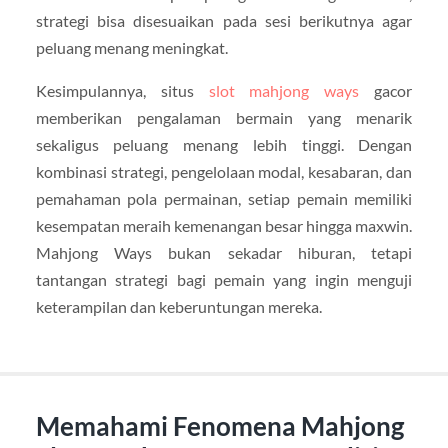
strategi bisa disesuaikan pada sesi berikutnya agar
peluang menang meningkat.
Kesimpulannya, situs
slot mahjong ways
gacor
memberikan pengalaman bermain yang menarik
sekaligus peluang menang lebih tinggi. Dengan
kombinasi strategi, pengelolaan modal, kesabaran, dan
pemahaman pola permainan, setiap pemain memiliki
kesempatan meraih kemenangan besar hingga maxwin.
Mahjong Ways bukan sekadar hiburan, tetapi
tantangan strategi bagi pemain yang ingin menguji
keterampilan dan keberuntungan mereka.
Memahami Fenomena Mahjong