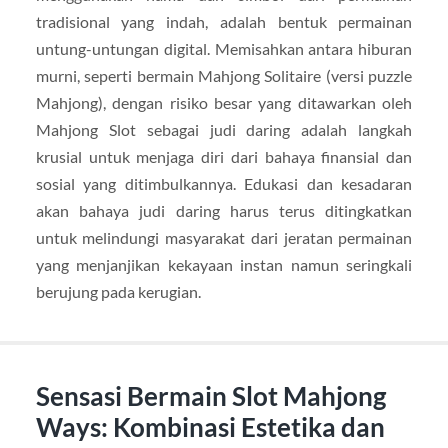
tradisional yang indah, adalah bentuk permainan
untung-untungan digital. Memisahkan antara hiburan
murni, seperti bermain Mahjong Solitaire (versi puzzle
Mahjong), dengan risiko besar yang ditawarkan oleh
Mahjong Slot sebagai judi daring adalah langkah
krusial untuk menjaga diri dari bahaya finansial dan
sosial yang ditimbulkannya. Edukasi dan kesadaran
akan bahaya judi daring harus terus ditingkatkan
untuk melindungi masyarakat dari jeratan permainan
yang menjanjikan kekayaan instan namun seringkali
berujung pada kerugian.
Sensasi Bermain Slot Mahjong
Ways: Kombinasi Estetika dan