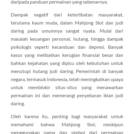
daripada panduan permainan yang sebenarnya.
Dampak negatif dari keterlibatan masyarakat,
terutama kaum muda, dalam Mahjong Slot dan judi
daring pada umumnya sangat nyata. Mulai dari
masalah keuangan personal, hutang, hingga dampak
psikologis seperti kecanduan dan depresi. Banyak
kasus yang melibatkan kerugian finansial besar dan
bahkan kejahatan yang dipicu oleh kebutuhan untuk
menutupi hutang judi daring. Pemerintah di banyak
negara, termasuk Indonesia, telah meningkatkan upaya
untuk memblokir situs-situs yang menawarkan
permainan ini dan memerangi penyebaran iklan judi
daring.
Oleh karena itu, penting bagi masyarakat untuk
memahami bahwa Mahjong Slot, meskipun
menggunakan nama dan simbol dari permainan