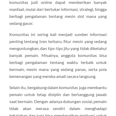
komunitas judi online dapat memberikan banyak
manfaat, mulai dari bertukar informasi, strategi, hingga
berbagi pengalaman tentang mesin slot mana yang
sedang gacor.
Komunitas ini sering kali menjadi sumber informasi
penting tentang tren terbaru, fitur mesin yang sedang
menguntungkan, dan tips-tips jitu yang tidak diketahui
banyak pemain. Misalnya, anggota komunitas bisa
berbagi pengalaman tentang waktu terbaik untuk
bermain, mesin mana yang sedang panas, serta pola
kemenangan yang mereka amati secara langsung.
Selain itu, bergabung dalam komunitas juga membantu
pemain untuk tetap disiplin dan bertanggung jawab
saat bermain. Dengan adanya dukungan sosial, pemain
tidak akan merasa sendiri dalam menghadapi
kekalahan dan juga bisa mendapatkan motivasi untuk