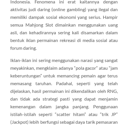
Indonesia. Fenomena ini erat kaitannya dengan
aktivitas judi daring (online gambling) yang ilegal dan
memiliki dampak sosial ekonomi yang serius. Hampir
semua Mahjong Slot dimainkan menggunakan uang
asli, dan kehadirannya sering kali disamarkan dalam
bentuk iklan permainan rekreasi di media sosial atau
forum daring.
Iklan-iklan ini sering menggunakan narasi yang sangat
meyakinkan, mengklaim adanya “pola gacor” atau “jam
keberuntungan” untuk memancing pemain agar terus
memasang taruhan. Padahal, seperti yang telah
dijelaskan, hasil permainan ini dikendalikan oleh RNG,
dan tidak ada strategi pasti yang dapat menjamin
kemenangan dalam jangka panjang. Penggunaan
istilah-istilah seperti “scatter hitam” atau “trik JP”
(Jackpot) lebih berfungsi sebagai daya tarik pemasaran