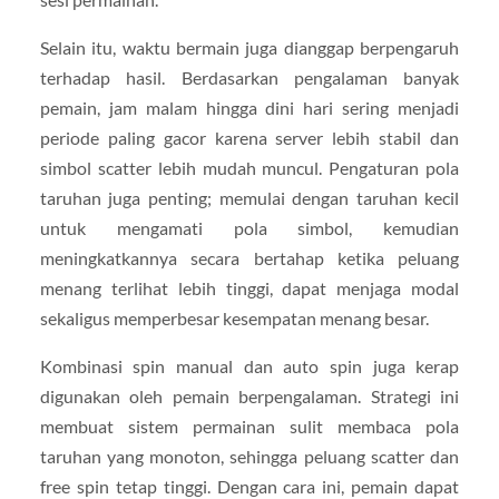
Selain itu, waktu bermain juga dianggap berpengaruh
terhadap hasil. Berdasarkan pengalaman banyak
pemain, jam malam hingga dini hari sering menjadi
periode paling gacor karena server lebih stabil dan
simbol scatter lebih mudah muncul. Pengaturan pola
taruhan juga penting; memulai dengan taruhan kecil
untuk mengamati pola simbol, kemudian
meningkatkannya secara bertahap ketika peluang
menang terlihat lebih tinggi, dapat menjaga modal
sekaligus memperbesar kesempatan menang besar.
Kombinasi spin manual dan auto spin juga kerap
digunakan oleh pemain berpengalaman. Strategi ini
membuat sistem permainan sulit membaca pola
taruhan yang monoton, sehingga peluang scatter dan
free spin tetap tinggi. Dengan cara ini, pemain dapat