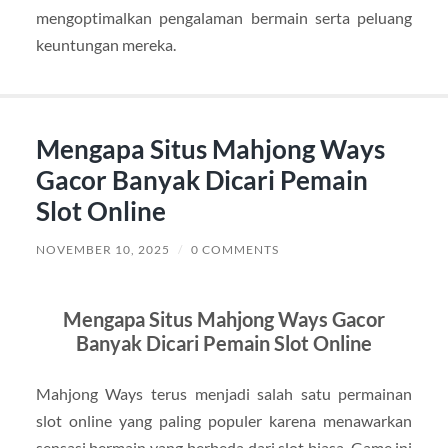
mengoptimalkan pengalaman bermain serta peluang
keuntungan mereka.
Mengapa Situs Mahjong Ways
Gacor Banyak Dicari Pemain
Slot Online
NOVEMBER 10, 2025
/
0 COMMENTS
Mengapa Situs Mahjong Ways Gacor
Banyak Dicari Pemain Slot Online
Mahjong Ways terus menjadi salah satu permainan
slot online yang paling populer karena menawarkan
sensasi bermain yang berbeda dari slot biasa. Game ini