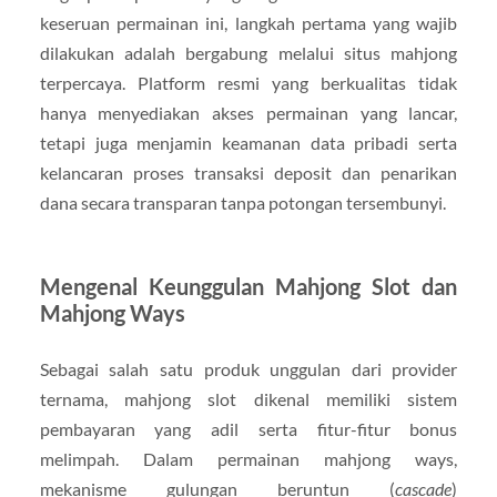
keseruan permainan ini, langkah pertama yang wajib
dilakukan adalah bergabung melalui situs mahjong
terpercaya. Platform resmi yang berkualitas tidak
hanya menyediakan akses permainan yang lancar,
tetapi juga menjamin keamanan data pribadi serta
kelancaran proses transaksi deposit dan penarikan
dana secara transparan tanpa potongan tersembunyi.
Mengenal Keunggulan Mahjong Slot dan
Mahjong Ways
Sebagai salah satu produk unggulan dari provider
ternama, mahjong slot dikenal memiliki sistem
pembayaran yang adil serta fitur-fitur bonus
melimpah. Dalam permainan mahjong ways,
mekanisme gulungan beruntun (
cascade
)