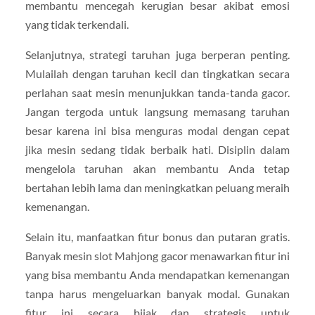
membantu mencegah kerugian besar akibat emosi
yang tidak terkendali.
Selanjutnya, strategi taruhan juga berperan penting.
Mulailah dengan taruhan kecil dan tingkatkan secara
perlahan saat mesin menunjukkan tanda-tanda gacor.
Jangan tergoda untuk langsung memasang taruhan
besar karena ini bisa menguras modal dengan cepat
jika mesin sedang tidak berbaik hati. Disiplin dalam
mengelola taruhan akan membantu Anda tetap
bertahan lebih lama dan meningkatkan peluang meraih
kemenangan.
Selain itu, manfaatkan fitur bonus dan putaran gratis.
Banyak mesin slot Mahjong gacor menawarkan fitur ini
yang bisa membantu Anda mendapatkan kemenangan
tanpa harus mengeluarkan banyak modal. Gunakan
fitur ini secara bijak dan strategis untuk