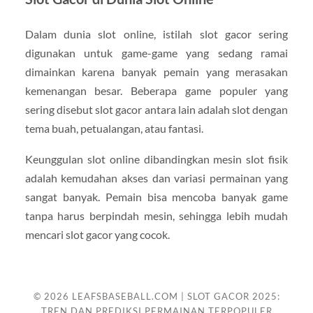
Dalam dunia slot online, istilah slot gacor sering
digunakan untuk game-game yang sedang ramai
dimainkan karena banyak pemain yang merasakan
kemenangan besar. Beberapa game populer yang
sering disebut slot gacor antara lain adalah slot dengan
tema buah, petualangan, atau fantasi.
Keunggulan slot online dibandingkan mesin slot fisik
adalah kemudahan akses dan variasi permainan yang
sangat banyak. Pemain bisa mencoba banyak game
tanpa harus berpindah mesin, sehingga lebih mudah
mencari slot gacor yang cocok.
© 2026
LEAFSBASEBALL.COM | SLOT GACOR 2025:
TREN DAN PREDIKSI PERMAINAN TERPOPULER