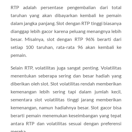
RTP adalah persentase pengembalian dari total
taruhan yang akan dibayarkan kembali ke pemain
dalam jangka panjang. Slot dengan RTP tinggi biasanya
dianggap lebih gacor karena peluang menangnya lebih
besar. Misalnya, slot dengan RTP 96% berarti dari
setiap 100 taruhan, rata-rata 96 akan kembali ke
pemain.
Selain RTP, volatilitas juga sangat penting. Volatilitas
menentukan seberapa sering dan besar hadiah yang
diberikan oleh slot. Slot volatilitas rendah memberikan
kemenangan lebih sering tapi dalam jumlah kecil,
sementara slot volatilitas tinggi jarang memberikan
kemenangan, namun hadiahnya besar. Slot gacor bisa
berarti pemain menemukan keseimbangan yang tepat
antara RTP dan volatilitas sesuai dengan preferensi
mereka.