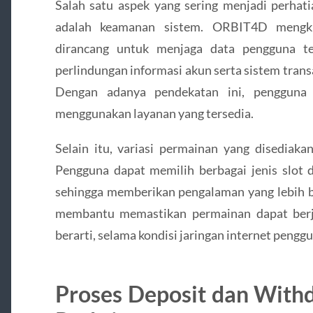
Salah satu aspek yang sering menjadi perhatia
adalah keamanan sistem. ORBIT4D mengkl
dirancang untuk menjaga data pengguna te
perlindungan informasi akun serta sistem transa
Dengan adanya pendekatan ini, pengguna
menggunakan layanan yang tersedia.
Selain itu, variasi permainan yang disediakan
Pengguna dapat memilih berbagai jenis slot 
sehingga memberikan pengalaman yang lebih be
membantu memastikan permainan dapat berj
berarti, selama kondisi jaringan internet penggu
Proses Deposit dan With