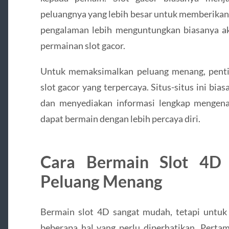
peluangnya yang lebih besar untuk memberikan
pengalaman lebih menguntungkan biasanya a
permainan slot gacor.
Untuk memaksimalkan peluang menang, penti
slot gacor yang terpercaya. Situs-situs ini bi
dan menyediakan informasi lengkap mengena
dapat bermain dengan lebih percaya diri.
Cara Bermain Slot 4D
Peluang Menang
Bermain slot 4D sangat mudah, tetapi untu
beberapa hal yang perlu diperhatikan. Pertam