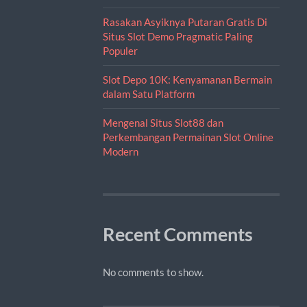
Rasakan Asyiknya Putaran Gratis Di
Situs Slot Demo Pragmatic Paling
Populer
Slot Depo 10K: Kenyamanan Bermain
dalam Satu Platform
Mengenal Situs Slot88 dan
Perkembangan Permainan Slot Online
Modern
Recent Comments
No comments to show.