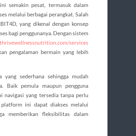
 ini semakin pesat, termasuk dalam
ses melalui berbagai perangkat. Salah
RBIT4D, yang dikenal dengan konsep
ses bagi penggunanya. Dengan sistem
thrivewellnessnutrition.com/services
rkan pengalaman bermain yang lebih
a yang sederhana sehingga mudah
na. Baik pemula maupun pengguna
navigasi yang tersedia tanpa perlu
 platform ini dapat diakses melalui
a memberikan fleksibilitas dalam