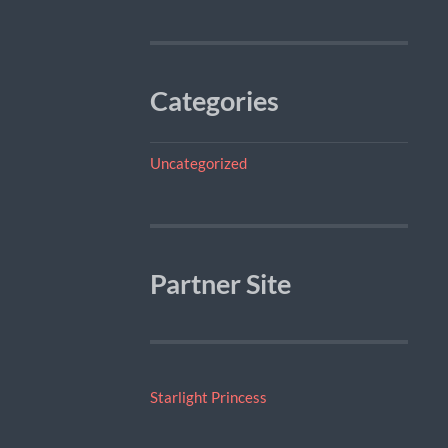
Categories
Uncategorized
Partner Site
Starlight Princess