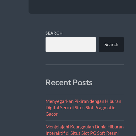
SEARCH
Search
Recent Posts
Menyegarkan Pikiran dengan Hiburan
Digital Seru di Situs Slot Pragmatic
Gacor
Menjelajahi Keunggulan Dunia Hiburan
Interaktif di Situs Slot PG Soft Resmi