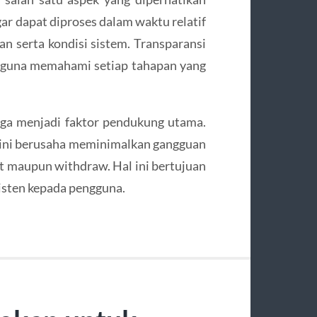
gar dapat diproses dalam waktu relatif
n serta kondisi sistem. Transparansi
ngguna memahami setiap tahapan yang
 juga menjadi faktor pendukung utama.
m ini berusaha meminimalkan gangguan
t maupun withdraw. Hal ini bertujuan
isten kepada pengguna.