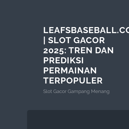
LEAFSBASEBALL.C
| SLOT GACOR
2025: TREN DAN
PREDIKSI
PERMAINAN
TERPOPULER
Slot Gacor Gampang Menang