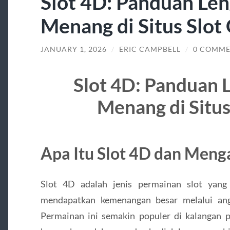
Slot 4D: Panduan Le
Menang di Situs Slot
JANUARY 1, 2026
/
ERIC CAMPBELL
/
0 COMME
Slot 4D: Panduan 
Menang di Situs
Apa Itu Slot 4D dan Meng
Slot 4D adalah jenis permainan slot yan
mendapatkan kemenangan besar melalui angk
Permainan ini semakin populer di kalangan p