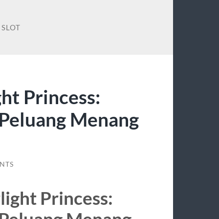
 SLOT
ht Princess:
 Peluang Menang
NTS
light Princess:
 Peluang Menang