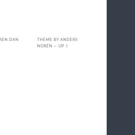
TREN DAN
THEME BY
ANDERS
NORÉN
—
UP ↑