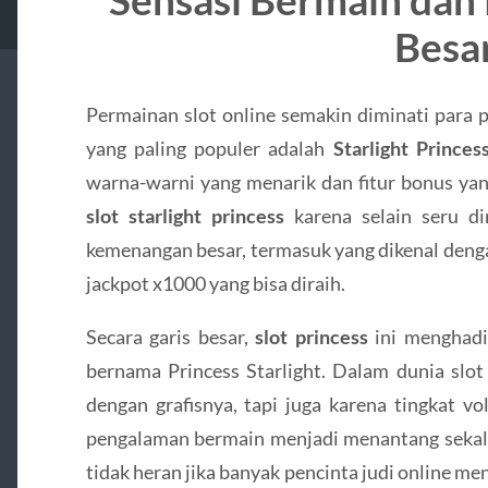
Besa
Permainan slot online semakin diminati para p
yang paling populer adalah
Starlight Princes
warna-warni yang menarik dan fitur bonus ya
slot starlight princess
karena selain seru d
kemenangan besar, termasuk yang dikenal denga
jackpot x1000 yang bisa diraih.
Secara garis besar,
slot princess
ini menghadi
bernama Princess Starlight. Dalam dunia slot 
dengan grafisnya, tapi juga karena tingkat vo
pengalaman bermain menjadi menantang sekali
tidak heran jika banyak pencinta judi online me