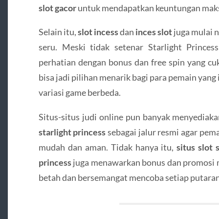
slot gacor
untuk mendapatkan keuntungan maks
Selain itu,
slot incess
dan
inces slot
juga mulai n
seru. Meski tidak setenar Starlight Princes
perhatian dengan bonus dan free spin yang cuku
bisa jadi pilihan menarik bagi para pemain ya
variasi game berbeda.
Situs-situs judi online pun banyak menyediak
starlight princess
sebagai jalur resmi agar pe
mudah dan aman. Tidak hanya itu,
situs slot 
princess
juga menawarkan bonus dan promosi 
betah dan bersemangat mencoba setiap putaran