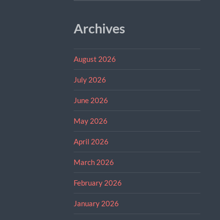
Archives
August 2026
July 2026
June 2026
May 2026
April 2026
March 2026
February 2026
January 2026