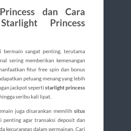
 Princess dan Cara
tarlight Princess
i bermain sangat penting, terutama
nal sering memberikan kemenangan
manfaatkan fitur free spin dan bonus
endapatkan peluang menang yang lebih
engan jackpot seperti
starlight princess
ngga seribu kali lipat.
emain juga disarankan memilih
situs
i penting agar transaksi deposit dan
 ada kecurangan dalam permainan. Cari