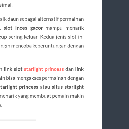
imal.
aik daun sebagai alternatif permainan
s,
slot inces gacor
mampu menarik
p sering keluar. Kedua jenis slot ini
ng ingin mencoba keberuntungan dengan
an
link slot
starlight princess
dan
link
main bisa mengakses permainan dengan
starlight princess
atau
situs starlight
menarik yang membuat pemain makin
.