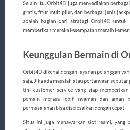
Selain itu, Orbit4D juga menyediakan berbagai
gratis, fitur multiplier, dan berbagai jenis jac
adalah bagian dari strategi Orbit4D untuk
memberikan mereka kesempatan meraih kemenan
Keunggulan Bermain di O
Orbit4D dikenal dengan layanan pelanggan yan
saja. Jika ada masalah atau pertanyaan seputa
tim customer service yang siap memberikan
pemain merasa lebih nyaman dan aman be
permasalahan bisa diselesaikan dengan cepat.
Situs ini juga menawarkan slot resmi, yang 