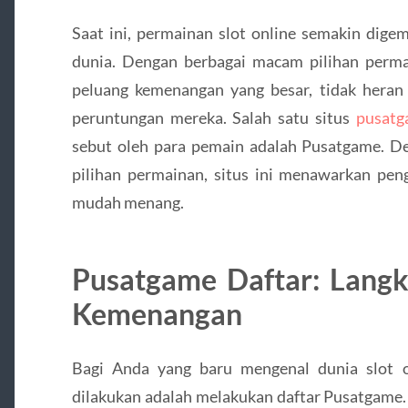
Saat ini, permainan slot online semakin digem
dunia. Dengan berbagai macam pilihan perm
peluang kemenangan yang besar, tidak heran 
peruntungan mereka. Salah satu situs
pusatg
sebut oleh para pemain adalah Pusatgame. De
pilihan permainan, situs ini menawarkan pen
mudah menang.
Pusatgame Daftar: Lang
Kemenangan
Bagi Anda yang baru mengenal dunia slot o
dilakukan adalah melakukan daftar Pusatgame. 