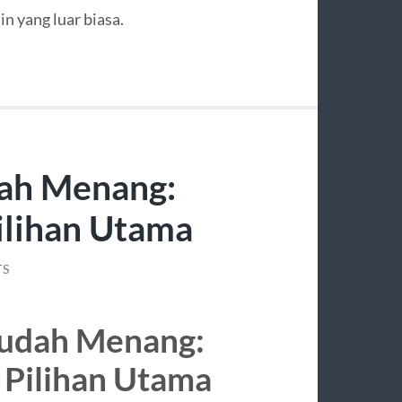
 yang luar biasa.
dah Menang:
ilihan Utama
TS
Mudah Menang:
 Pilihan Utama