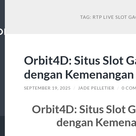
TAG:
RTP LIVE SLOT GA
OM
Orbit4D: Situs Slot 
dengan Kemenangan 
SEPTEMBER 19, 2025
/
JADE PELLETIER
/
0 CO
Orbit4D: Situs Slot 
dengan Kemena