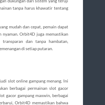
an dukungan dari sistem yang teruji
mainan tanpa harus khawatir tentang
yang mudah dan cepat, pemain dapat
an nyaman. Orbit4D juga memastikan
a transparan dan tanpa hambatan,
kemenangan di setiap putaran.
judi slot online gampang menang. Ini
kan berbagai permainan slot gacor
lot gacor gampang maxwin, berbagai
iperbarui, Orbit4D memastikan bahwa