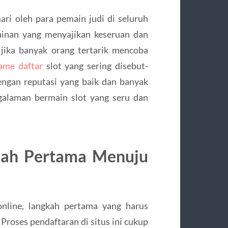
ari oleh para pemain judi di seluruh
ainan yang menyajikan keseruan dan
jika banyak orang tertarik mencoba
ame daftar
slot yang sering disebut-
ngan reputasi yang baik dan banyak
galaman bermain slot yang seru dan
kah Pertama Menuju
nline, langkah pertama yang harus
Proses pendaftaran di situs ini cukup