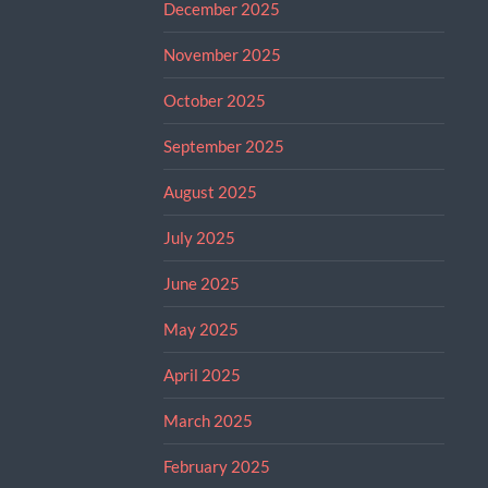
December 2025
November 2025
October 2025
September 2025
August 2025
July 2025
June 2025
May 2025
April 2025
March 2025
February 2025