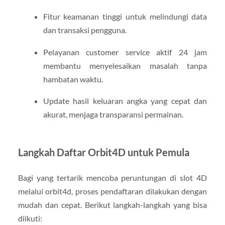
Fitur keamanan tinggi untuk melindungi data
dan transaksi pengguna.
Pelayanan customer service aktif 24 jam
membantu menyelesaikan masalah tanpa
hambatan waktu.
Update hasil keluaran angka yang cepat dan
akurat, menjaga transparansi permainan.
Langkah Daftar Orbit4D untuk Pemula
Bagi yang tertarik mencoba peruntungan di slot 4D
melalui orbit4d, proses pendaftaran dilakukan dengan
mudah dan cepat. Berikut langkah-langkah yang bisa
diikuti: