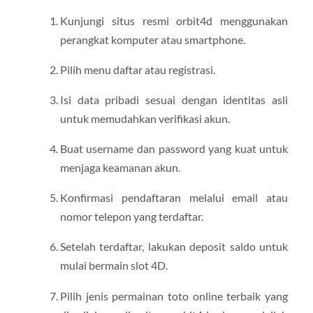
Kunjungi situs resmi orbit4d menggunakan
perangkat komputer atau smartphone.
Pilih menu daftar atau registrasi.
Isi data pribadi sesuai dengan identitas asli
untuk memudahkan verifikasi akun.
Buat username dan password yang kuat untuk
menjaga keamanan akun.
Konfirmasi pendaftaran melalui email atau
nomor telepon yang terdaftar.
Setelah terdaftar, lakukan deposit saldo untuk
mulai bermain slot 4D.
Pilih jenis permainan toto online terbaik yang