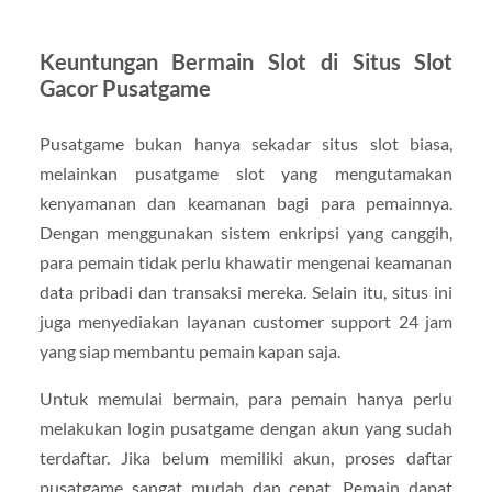
Keuntungan Bermain Slot di Situs Slot
Gacor Pusatgame
Pusatgame bukan hanya sekadar situs slot biasa,
melainkan pusatgame slot yang mengutamakan
kenyamanan dan keamanan bagi para pemainnya.
Dengan menggunakan sistem enkripsi yang canggih,
para pemain tidak perlu khawatir mengenai keamanan
data pribadi dan transaksi mereka. Selain itu, situs ini
juga menyediakan layanan customer support 24 jam
yang siap membantu pemain kapan saja.
Untuk memulai bermain, para pemain hanya perlu
melakukan login pusatgame dengan akun yang sudah
terdaftar. Jika belum memiliki akun, proses daftar
pusatgame sangat mudah dan cepat. Pemain dapat