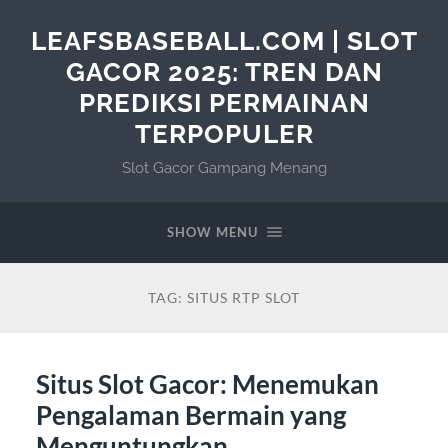
LEAFSBASEBALL.COM | SLOT
GACOR 2025: TREN DAN
PREDIKSI PERMAINAN
TERPOPULER
Slot Gacor Gampang Menang
SHOW MENU
TAG:
SITUS RTP SLOT
Situs Slot Gacor: Menemukan
Pengalaman Bermain yang
Menguntungkan