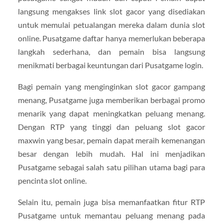
langsung mengakses link slot gacor yang disediakan
untuk memulai petualangan mereka dalam dunia slot
online. Pusatgame daftar hanya memerlukan beberapa
langkah sederhana, dan pemain bisa langsung
menikmati berbagai keuntungan dari Pusatgame login.
Bagi pemain yang menginginkan slot gacor gampang
menang, Pusatgame juga memberikan berbagai promo
menarik yang dapat meningkatkan peluang menang.
Dengan RTP yang tinggi dan peluang slot gacor
maxwin yang besar, pemain dapat meraih kemenangan
besar dengan lebih mudah. Hal ini menjadikan
Pusatgame sebagai salah satu pilihan utama bagi para
pencinta slot online.
Selain itu, pemain juga bisa memanfaatkan fitur RTP
Pusatgame untuk memantau peluang menang pada