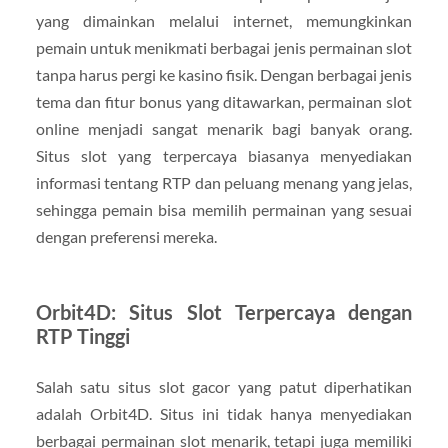
yang dimainkan melalui internet, memungkinkan
pemain untuk menikmati berbagai jenis permainan slot
tanpa harus pergi ke kasino fisik. Dengan berbagai jenis
tema dan fitur bonus yang ditawarkan, permainan slot
online menjadi sangat menarik bagi banyak orang.
Situs slot yang terpercaya biasanya menyediakan
informasi tentang RTP dan peluang menang yang jelas,
sehingga pemain bisa memilih permainan yang sesuai
dengan preferensi mereka.
Orbit4D: Situs Slot Terpercaya dengan
RTP Tinggi
Salah satu situs slot gacor yang patut diperhatikan
adalah Orbit4D. Situs ini tidak hanya menyediakan
berbagai permainan slot menarik, tetapi juga memiliki