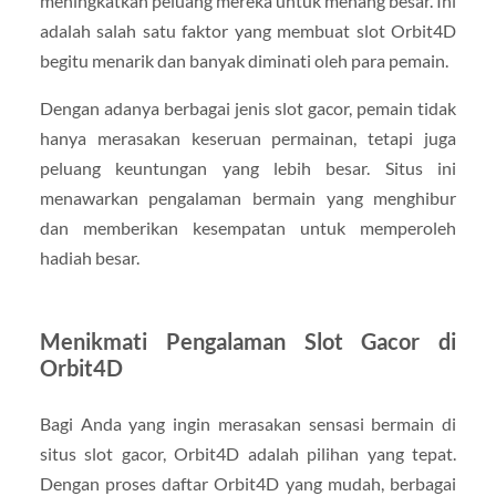
meningkatkan peluang mereka untuk menang besar. Ini
adalah salah satu faktor yang membuat slot Orbit4D
begitu menarik dan banyak diminati oleh para pemain.
Dengan adanya berbagai jenis slot gacor, pemain tidak
hanya merasakan keseruan permainan, tetapi juga
peluang keuntungan yang lebih besar. Situs ini
menawarkan pengalaman bermain yang menghibur
dan memberikan kesempatan untuk memperoleh
hadiah besar.
Menikmati Pengalaman Slot Gacor di
Orbit4D
Bagi Anda yang ingin merasakan sensasi bermain di
situs slot gacor, Orbit4D adalah pilihan yang tepat.
Dengan proses daftar Orbit4D yang mudah, berbagai