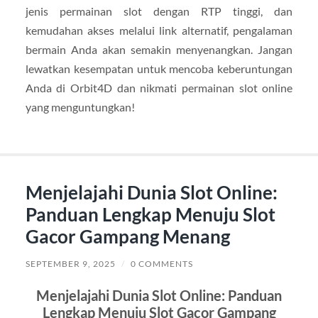
jenis permainan slot dengan RTP tinggi, dan
kemudahan akses melalui link alternatif, pengalaman
bermain Anda akan semakin menyenangkan. Jangan
lewatkan kesempatan untuk mencoba keberuntungan
Anda di Orbit4D dan nikmati permainan slot online
yang menguntungkan!
Menjelajahi Dunia Slot Online:
Panduan Lengkap Menuju Slot
Gacor Gampang Menang
SEPTEMBER 9, 2025
/
0 COMMENTS
Menjelajahi Dunia Slot Online: Panduan
Lengkap Menuju Slot Gacor Gampang