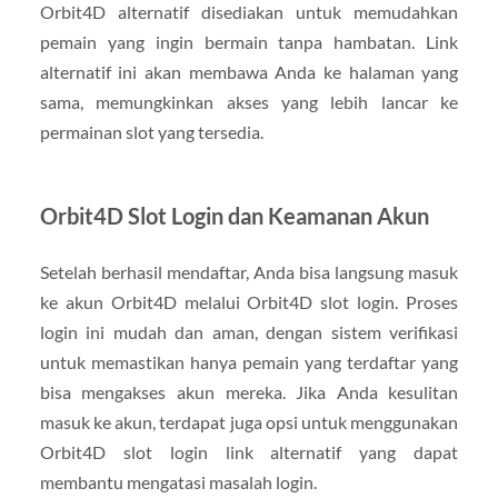
Orbit4D alternatif disediakan untuk memudahkan
pemain yang ingin bermain tanpa hambatan. Link
alternatif ini akan membawa Anda ke halaman yang
sama, memungkinkan akses yang lebih lancar ke
permainan slot yang tersedia.
Orbit4D Slot Login dan Keamanan Akun
Setelah berhasil mendaftar, Anda bisa langsung masuk
ke akun Orbit4D melalui Orbit4D slot login. Proses
login ini mudah dan aman, dengan sistem verifikasi
untuk memastikan hanya pemain yang terdaftar yang
bisa mengakses akun mereka. Jika Anda kesulitan
masuk ke akun, terdapat juga opsi untuk menggunakan
Orbit4D slot login link alternatif yang dapat
membantu mengatasi masalah login.