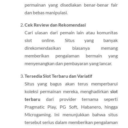
permainan yang disediakan benar-benar fair
dan bebas manipulasi.
Cek Review dan Rekomendasi
Cari ulasan dari pemain lain atau komunitas
slot online. Situs yang banyak
direkomendasikan biasanya memang
memberikan pengalaman bermain yang
menyenangkan dan pembayaran yang lancar.
Tersedia Slot Terbaru dan Variatif
Situs yang bagus akan terus memperbarui
koleksi permainan mereka, menghadirkan
slot
terbaru
dari provider ternama seperti
Pragmatic Play, PG Soft, Habanero, hingga
Microgaming. Ini menunjukkan bahwa situs
tersebut serius dalam memberikan pengalaman