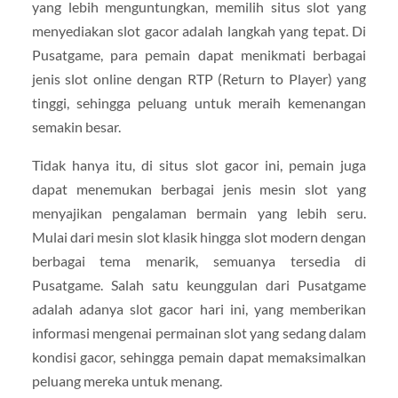
yang lebih menguntungkan, memilih situs slot yang
menyediakan slot gacor adalah langkah yang tepat. Di
Pusatgame, para pemain dapat menikmati berbagai
jenis slot online dengan RTP (Return to Player) yang
tinggi, sehingga peluang untuk meraih kemenangan
semakin besar.
Tidak hanya itu, di situs slot gacor ini, pemain juga
dapat menemukan berbagai jenis mesin slot yang
menyajikan pengalaman bermain yang lebih seru.
Mulai dari mesin slot klasik hingga slot modern dengan
berbagai tema menarik, semuanya tersedia di
Pusatgame. Salah satu keunggulan dari Pusatgame
adalah adanya slot gacor hari ini, yang memberikan
informasi mengenai permainan slot yang sedang dalam
kondisi gacor, sehingga pemain dapat memaksimalkan
peluang mereka untuk menang.