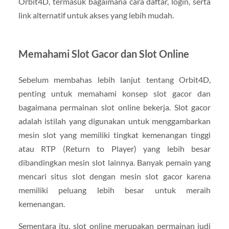
Orbit4D, termasuk bagaimana cara daftar, login, serta
link alternatif untuk akses yang lebih mudah.
Memahami Slot Gacor dan Slot Online
Sebelum membahas lebih lanjut tentang Orbit4D,
penting untuk memahami konsep slot gacor dan
bagaimana permainan slot online bekerja. Slot gacor
adalah istilah yang digunakan untuk menggambarkan
mesin slot yang memiliki tingkat kemenangan tinggi
atau RTP (Return to Player) yang lebih besar
dibandingkan mesin slot lainnya. Banyak pemain yang
mencari situs slot dengan mesin slot gacor karena
memiliki peluang lebih besar untuk meraih
kemenangan.
Sementara itu, slot online merupakan permainan judi