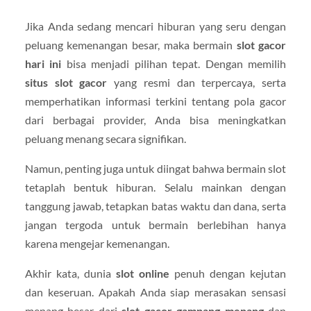
Jika Anda sedang mencari hiburan yang seru dengan
peluang kemenangan besar, maka bermain
slot gacor
hari ini
bisa menjadi pilihan tepat. Dengan memilih
situs slot gacor
yang resmi dan terpercaya, serta
memperhatikan informasi terkini tentang pola gacor
dari berbagai provider, Anda bisa meningkatkan
peluang menang secara signifikan.
Namun, penting juga untuk diingat bahwa bermain slot
tetaplah bentuk hiburan. Selalu mainkan dengan
tanggung jawab, tetapkan batas waktu dan dana, serta
jangan tergoda untuk bermain berlebihan hanya
karena mengejar kemenangan.
Akhir kata, dunia
slot online
penuh dengan kejutan
dan keseruan. Apakah Anda siap merasakan sensasi
menang besar dari
slot gacor gampang menang
dan