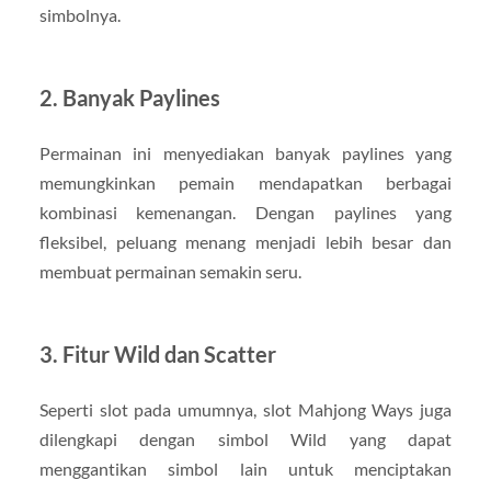
simbolnya.
2. Banyak Paylines
Permainan ini menyediakan banyak paylines yang
memungkinkan pemain mendapatkan berbagai
kombinasi kemenangan. Dengan paylines yang
fleksibel, peluang menang menjadi lebih besar dan
membuat permainan semakin seru.
3. Fitur Wild dan Scatter
Seperti slot pada umumnya, slot Mahjong Ways juga
dilengkapi dengan simbol Wild yang dapat
menggantikan simbol lain untuk menciptakan