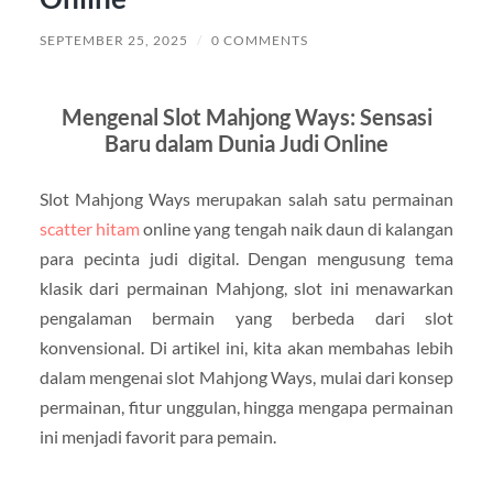
SEPTEMBER 25, 2025
/
0 COMMENTS
Mengenal Slot Mahjong Ways: Sensasi
Baru dalam Dunia Judi Online
Slot Mahjong Ways merupakan salah satu permainan
scatter hitam
online yang tengah naik daun di kalangan
para pecinta judi digital. Dengan mengusung tema
klasik dari permainan Mahjong, slot ini menawarkan
pengalaman bermain yang berbeda dari slot
konvensional. Di artikel ini, kita akan membahas lebih
dalam mengenai slot Mahjong Ways, mulai dari konsep
permainan, fitur unggulan, hingga mengapa permainan
ini menjadi favorit para pemain.