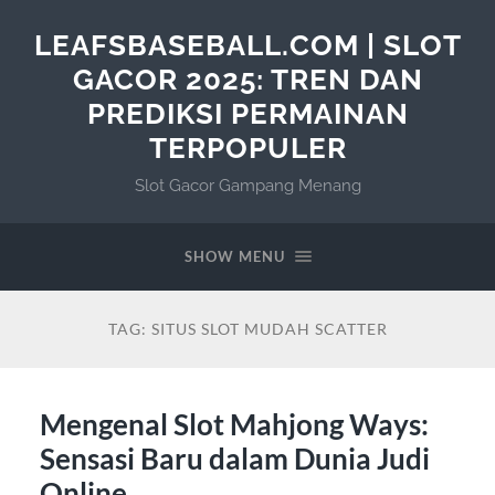
LEAFSBASEBALL.COM | SLOT
GACOR 2025: TREN DAN
PREDIKSI PERMAINAN
TERPOPULER
Slot Gacor Gampang Menang
SHOW MENU
TAG:
SITUS SLOT MUDAH SCATTER
Mengenal Slot Mahjong Ways:
Sensasi Baru dalam Dunia Judi
Online