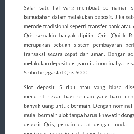
Salah satu hal yang membuat permainan sl
kemudahan dalam melakukan deposit. Jika s
metode tradisional seperti transfer bank atau 
Qris semakin banyak dipilih. Qris (Quick 
merupakan sebuah sistem pembayaran be
transaksi secara cepat dan aman. Dengan ada
melakukan deposit dengan nilai nominal yang san
5 ribu hingga slot Qris 5000.
Slot deposit 5 ribu atau yang biasa dis
menguntungkan bagi pemain yang baru memu
banyak uang untuk bermain. Dengan nominal y
mulai bermain slot tanpa harus khawatir dengan
deposit Qris, pemain dapat dengan mudah 
menikmati permainan slot yang tersedia.