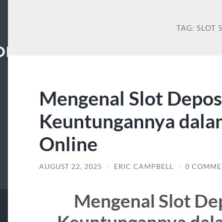
TAG:
SLOT 
OM
Mengenal Slot Deposi
Keuntungannya dalam
Online
AUGUST 22, 2025
/
ERIC CAMPBELL
/
0 COMME
Mengenal Slot Dep
Keuntungannya dala