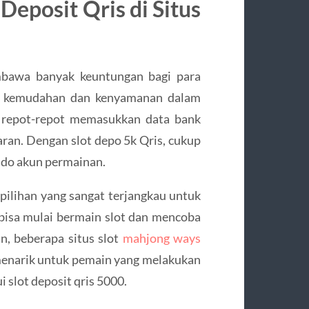
eposit Qris di Situs
bawa banyak keuntungan bagi para
ah kemudahan dan kenyamanan dalam
i repot-repot memasukkan data bank
an. Dengan slot depo 5k Qris, cukup
ldo akun permainan.
pilihan yang sangat terjangkau untuk
bisa mulai bermain slot dan mencoba
n, beberapa situs slot
mahjong ways
menarik untuk pemain yang melakukan
 slot deposit qris 5000.