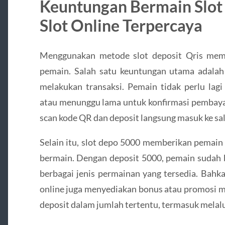
Keuntungan Bermain Slot D
Slot Online Terpercaya
Menggunakan metode slot deposit Qris mem
pemain. Salah satu keuntungan utama adal
melakukan transaksi. Pemain tidak perlu lag
atau menunggu lama untuk konfirmasi pembayar
scan kode QR dan deposit langsung masuk ke sa
Selain itu, slot depo 5000 memberikan pemain 
bermain. Dengan deposit 5000, pemain sudah 
berbagai jenis permainan yang tersedia. Bahka
online juga menyediakan bonus atau promosi 
deposit dalam jumlah tertentu, termasuk melalui