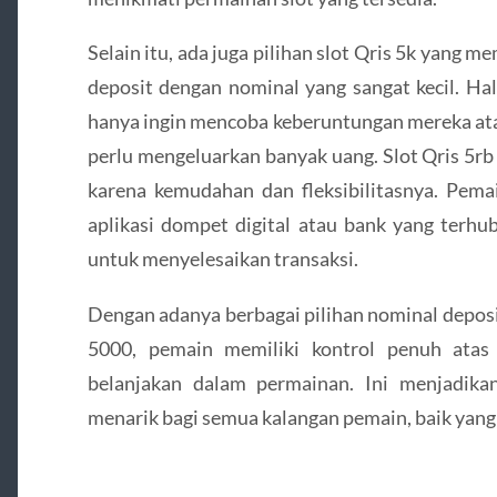
Selain itu, ada juga pilihan slot Qris 5k yan
deposit dengan nominal yang sangat kecil. Ha
hanya ingin mencoba keberuntungan mereka ata
perlu mengeluarkan banyak uang. Slot Qris 5rb 
karena kemudahan dan fleksibilitasnya. Pema
aplikasi dompet digital atau bank yang terhu
untuk menyelesaikan transaksi.
Dengan adanya berbagai pilihan nominal deposit 
5000, pemain memiliki kontrol penuh atas
belanjakan dalam permainan. Ini menjadikan
menarik bagi semua kalangan pemain, baik ya