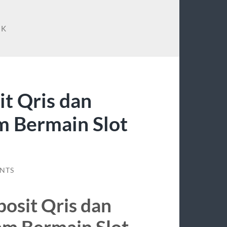
5K
t Qris dan
 Bermain Slot
NTS
osit Qris dan
m Bermain Slot