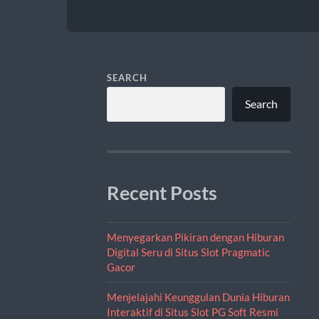
SEARCH
Search
Recent Posts
Menyegarkan Pikiran dengan Hiburan
Digital Seru di Situs Slot Pragmatic
Gacor
Menjelajahi Keunggulan Dunia Hiburan
Interaktif di Situs Slot PG Soft Resmi