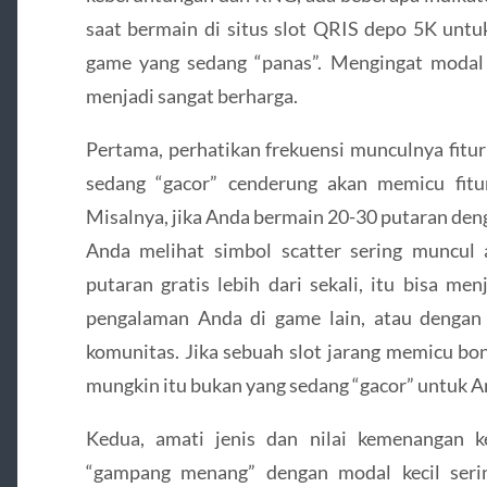
saat bermain di situs slot QRIS depo 5K un
game yang sedang “panas”. Mengingat modal 
menjadi sangat berharga.
Pertama, perhatikan frekuensi munculnya fitur
sedang “gacor” cenderung akan memicu fitur
Misalnya, jika Anda bermain 20-30 putaran den
Anda melihat simbol scatter sering muncul
putaran gratis lebih dari sekali, itu bisa me
pengalaman Anda di game lain, atau dengan
komunitas. Jika sebuah slot jarang memicu bo
mungkin itu bukan yang sedang “gacor” untuk A
Kedua, amati jenis dan nilai kemenangan k
“gampang menang” dengan modal kecil seri