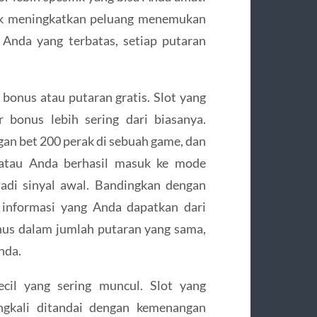
tuk meningkatkan peluang menemukan
Anda yang terbatas, setiap putaran
 bonus atau putaran gratis. Slot yang
 bonus lebih sering dari biasanya.
gan bet 200 perak di sebuah game, dan
 atau Anda berhasil masuk ke mode
njadi sinyal awal. Bandingkan dengan
 informasi yang Anda dapatkan dari
nus dalam jumlah putaran yang sama,
nda.
ecil yang sering muncul. Slot yang
ngkali ditandai dengan kemenangan