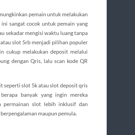
g memungkinkan pemain untuk melakukan
l ini sangat cocok untuk pemain yang
u sekadar mengisi waktu luang tanpa
atau slot 5rb menjadi pilihan populer
in cukup melakukan deposit melalui
bung dengan Qris, lalu scan kode QR
seperti slot 5k atau slot deposit qris
 berapa banyak yang ingin mereka
 permainan slot lebih inklusif dan
ng berpengalaman maupun pemula.