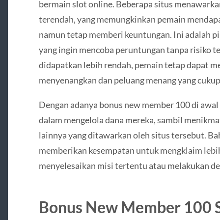
bermain slot online. Beberapa situs menawarka
terendah, yang memungkinkan pemain mendapat
namun tetap memberi keuntungan. Ini adalah pi
yang ingin mencoba peruntungan tanpa risiko t
didapatkan lebih rendah, pemain tetap dapat 
menyenangkan dan peluang menang yang cukup
Dengan adanya bonus new member 100 di awal t
dalam mengelola dana mereka, sambil menikmati
lainnya yang ditawarkan oleh situs tersebut. Ba
memberikan kesempatan untuk mengklaim lebih
menyelesaikan misi tertentu atau melakukan dep
Bonus New Member 100 S