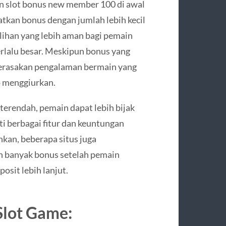
n slot bonus new member 100 di awal
kan bonus dengan jumlah lebih kecil
lihan yang lebih aman bagi pemain
erlalu besar. Meskipun bonus yang
merasakan pengalaman bermain yang
 menggiurkan.
erendah, pemain dapat lebih bijak
 berbagai fitur dan keuntungan
hkan, beberapa situs juga
 banyak bonus setelah pemain
osit lebih lanjut.
lot Game: