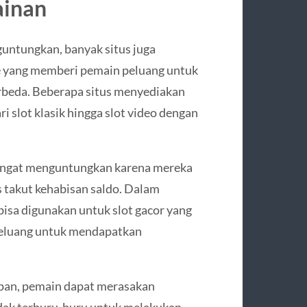
ainan
untungkan, banyak situs juga
 yang memberi pemain peluang untuk
rbeda. Beberapa situs menyediakan
i slot klasik hingga slot video dengan
 sangat menguntungkan karena mereka
 takut kehabisan saldo. Dalam
isa digunakan untuk slot gacor yang
 peluang untuk mendapatkan
epan, pemain dapat merasakan