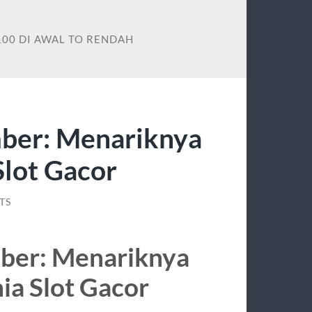
00 DI AWAL TO RENDAH
ber: Menariknya
Slot Gacor
TS
ber: Menariknya
ia Slot Gacor