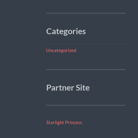
Categories
Uncategorized
Partner Site
Starlight Princess