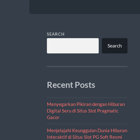
SEARCH
Search
Recent Posts
Menyegarkan Pikiran dengan Hiburan
Digital Seru di Situs Slot Pragmatic
Gacor
Menjelajahi Keunggulan Dunia Hiburan
Interaktif di Situs Slot PG Soft Resmi