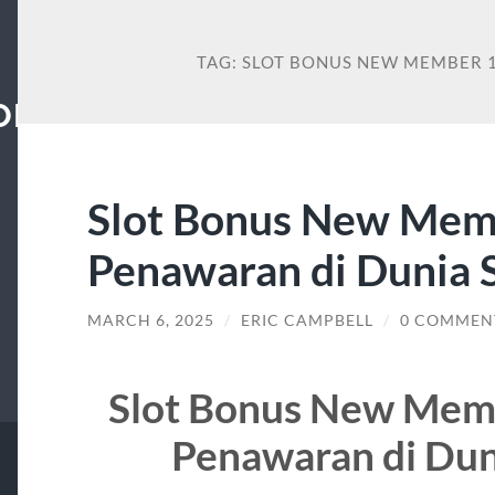
TAG:
SLOT BONUS NEW MEMBER 1
OM
Slot Bonus New Mem
Penawaran di Dunia 
MARCH 6, 2025
/
ERIC CAMPBELL
/
0 COMMEN
Slot Bonus New Mem
Penawaran di Dun