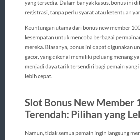
yang tersedia. Dalam banyak kasus, bonus ini di
registrasi, tanpa perlu syarat atau ketentuan ya
Keuntungan utama dari bonus new member 100
kesempatan untuk mencoba berbagai permainan 
mereka. Biasanya, bonus ini dapat digunakan u
gacor, yang dikenal memiliki peluang menang yang
menjadi daya tarik tersendiri bagi pemain yan
lebih cepat.
Slot Bonus New Member 
Terendah: Pilihan yang L
Namun, tidak semua pemain ingin langsung me