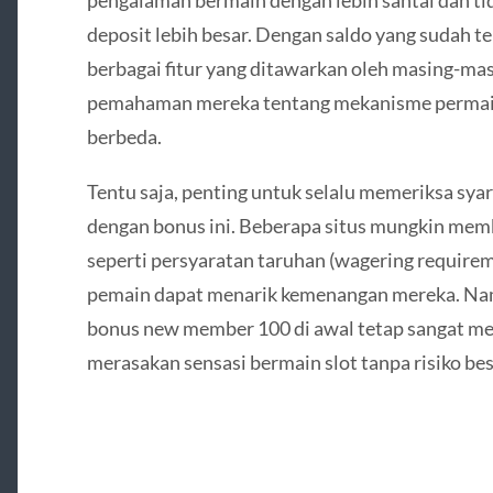
pengalaman bermain dengan lebih santai dan t
deposit lebih besar. Dengan saldo yang sudah t
berbagai fitur yang ditawarkan oleh masing-ma
pemahaman mereka tentang mekanisme permaina
berbeda.
Tentu saja, penting untuk selalu memeriksa syar
dengan bonus ini. Beberapa situs mungkin mem
seperti persyaratan taruhan (wagering require
pemain dapat menarik kemenangan mereka. Nam
bonus new member 100 di awal tetap sangat me
merasakan sensasi bermain slot tanpa risiko bes