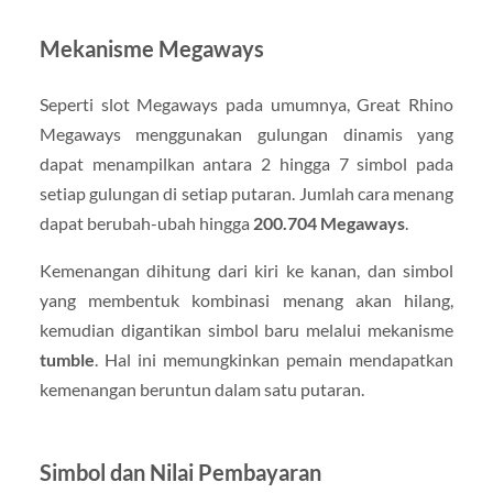
Mekanisme Megaways
Seperti slot Megaways pada umumnya, Great Rhino
Megaways menggunakan gulungan dinamis yang
dapat menampilkan antara 2 hingga 7 simbol pada
setiap gulungan di setiap putaran. Jumlah cara menang
dapat berubah-ubah hingga
200.704 Megaways
.
Kemenangan dihitung dari kiri ke kanan, dan simbol
yang membentuk kombinasi menang akan hilang,
kemudian digantikan simbol baru melalui mekanisme
tumble
. Hal ini memungkinkan pemain mendapatkan
kemenangan beruntun dalam satu putaran.
Simbol dan Nilai Pembayaran