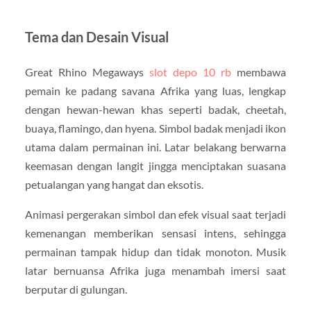
Tema dan Desain Visual
Great Rhino Megaways
slot depo 10 rb
membawa
pemain ke padang savana Afrika yang luas, lengkap
dengan hewan-hewan khas seperti badak, cheetah,
buaya, flamingo, dan hyena. Simbol badak menjadi ikon
utama dalam permainan ini. Latar belakang berwarna
keemasan dengan langit jingga menciptakan suasana
petualangan yang hangat dan eksotis.
Animasi pergerakan simbol dan efek visual saat terjadi
kemenangan memberikan sensasi intens, sehingga
permainan tampak hidup dan tidak monoton. Musik
latar bernuansa Afrika juga menambah imersi saat
berputar di gulungan.