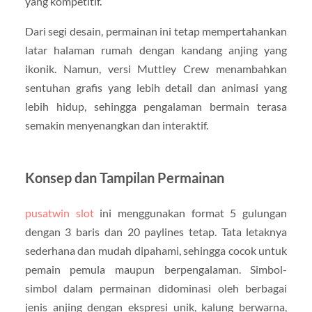
yang kompetitif.
Dari segi desain, permainan ini tetap mempertahankan
latar halaman rumah dengan kandang anjing yang
ikonik. Namun, versi Muttley Crew menambahkan
sentuhan grafis yang lebih detail dan animasi yang
lebih hidup, sehingga pengalaman bermain terasa
semakin menyenangkan dan interaktif.
Konsep dan Tampilan Permainan
pusatwin slot
ini menggunakan format 5 gulungan
dengan 3 baris dan 20 paylines tetap. Tata letaknya
sederhana dan mudah dipahami, sehingga cocok untuk
pemain pemula maupun berpengalaman. Simbol-
simbol dalam permainan didominasi oleh berbagai
jenis anjing dengan ekspresi unik, kalung berwarna,