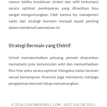
namun ketika kombinasi simbol dan wild terkumpul
secara optimal, pembayaran yang dihasilkan bisa
sangat menguntungkan. Oleh karena itu, manajemen
saldo dan strategi bermain menjadi aspek penting
dalam menikmati permainan ini.
Strategi Bermain yang Efektif
Untuk memaksimalkan peluang, pemain disarankan
memahami pola kemunculan wild dan memanfaatkan
fitur free spins secara optimal. Mengatur batas taruhan
sesuai kemampuan finansial juga membantu menjaga
pengalaman bermain tetap menyenangkan.
© 2026
LEAFSBASEBALL.COM | SLOT GACOR 2025: