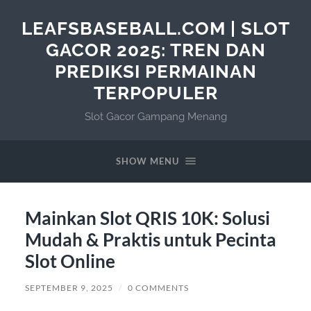
LEAFSBASEBALL.COM | SLOT
GACOR 2025: TREN DAN
PREDIKSI PERMAINAN
TERPOPULER
Slot Gacor Gampang Menang
SHOW MENU
Mainkan Slot QRIS 10K: Solusi
Mudah & Praktis untuk Pecinta
Slot Online
SEPTEMBER 9, 2025
/
0 COMMENTS