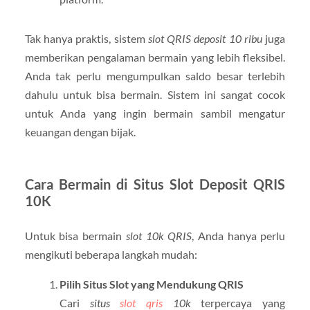
Tak hanya praktis, sistem
slot QRIS deposit 10 ribu
juga
memberikan pengalaman bermain yang lebih fleksibel.
Anda tak perlu mengumpulkan saldo besar terlebih
dahulu untuk bisa bermain. Sistem ini sangat cocok
untuk Anda yang ingin bermain sambil mengatur
keuangan dengan bijak.
Cara Bermain di Situs Slot Deposit QRIS
10K
Untuk bisa bermain
slot 10k QRIS
, Anda hanya perlu
mengikuti beberapa langkah mudah:
Pilih Situs Slot yang Mendukung QRIS
Cari
situs
slot qris
10k
terpercaya yang