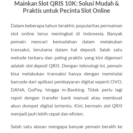
Mainkan Slot QRIS 10K: Solusi Mudah &
Praktis untuk Pecinta Slot Online
Dalam beberapa tahun terakhir, popularitas permainan
slot online terus meningkat di Indonesia. Banyak
pemain mencari kemudahan dalam melakukan
transaksi, terutama dalam hal deposit. Salah satu
metode terbaru dan paling praktis yang kini digemari
adalah
slot deposit QRIS
. Dengan teknologi ini, pemain
bisa melakukan transaksi hanya dengan memindai
barcode dari aplikasi pembayaran digital seperti OVO,
DANA, GoPay, hingga m-Banking. Tidak perlu lagi
repot dengan transfer bank manual atau membuat
akun dompet digital tertentu. Kini, bermain
slot QRIS
menjadi jauh lebih cepat dan efisien.
Salah satu alasan mengapa banyak pemain beralih ke