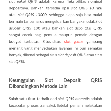
slot pakai QRIS
adalah karena fleksibilitas nominal
depositnya. Bahkan, tersedia opsi
slot QRIS 10 ribu
atau
slot QRIS 10000
, sehingga siapa saja bisa mulai
bermain tanpa harus mengeluarkan banyak modal. Slot
deposit QRIS 10k
atau bahkan
slot depo 10k QRIS
sangat cocok bagi pemula maupun pemain dengan
budget terbatas. Situs-situs
slot gacor
gampang
menang yang menyediakan layanan ini pun semakin
banyak, dikenal sebagai
situs slot deposit QRIS
atau
situs
slot QRIS
.
Keunggulan Slot Deposit QRIS
Dibandingkan Metode Lain
Salah satu fitur terbaik dari
slot QRIS otomatis
adalah
kecepatan proses transaksi. Setelah pemain melakukan