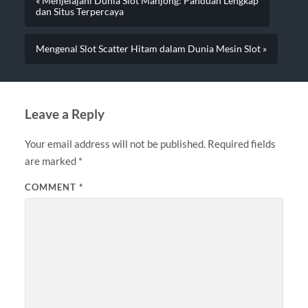
« Menjelajahi Dunia Slot Mahjong: Panduan Lengkap
dan Situs Terpercaya
Mengenal Slot Scatter Hitam dalam Dunia Mesin Slot »
Leave a Reply
Your email address will not be published.
Required fields
are marked
*
COMMENT
*