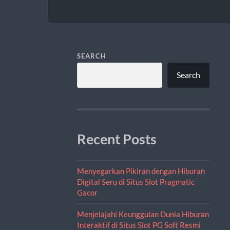
SEARCH
Search
Recent Posts
Menyegarkan Pikiran dengan Hiburan
Digital Seru di Situs Slot Pragmatic
Gacor
Menjelajahi Keunggulan Dunia Hiburan
Interaktif di Situs Slot PG Soft Resmi