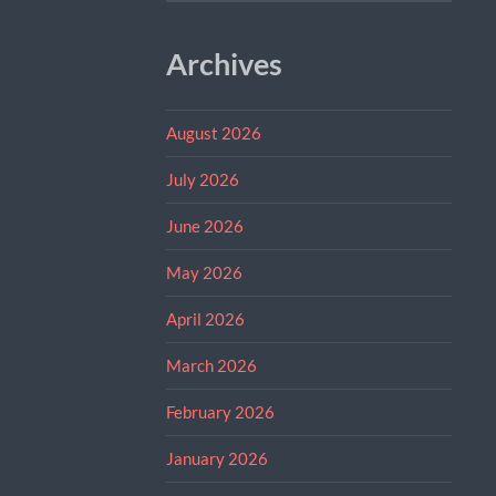
Archives
August 2026
July 2026
June 2026
May 2026
April 2026
March 2026
February 2026
January 2026