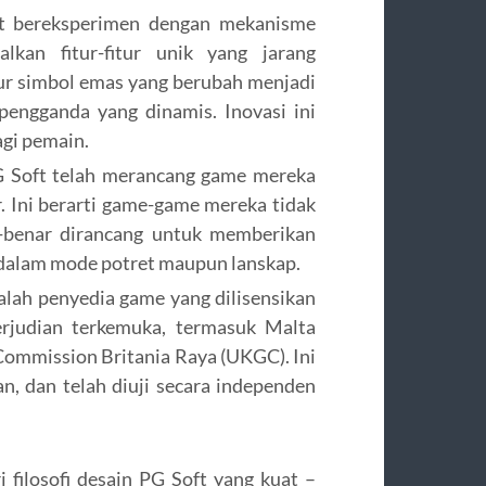
ut bereksperimen dengan mekanisme
kan fitur-fitur unik yang jarang
itur simbol emas yang berubah menjadi
engganda yang dinamis. Inovasi ini
gi pemain.
PG Soft telah merancang game mereka
r. Ini berarti game-game mereka tidak
ar-benar dirancang untuk memberikan
k dalam mode potret maupun lanskap.
lah penyedia game yang dilisensikan
erjudian terkemuka, termasuk Malta
ommission Britania Raya (UKGC). Ini
, dan telah diuji secara independen
filosofi desain PG Soft yang kuat –