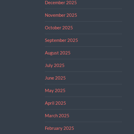
December 2025
November 2025
October 2025
September 2025
August 2025
July 2025
June 2025
May 2025
April 2025
March 2025
February 2025