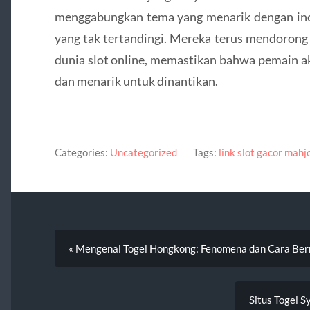
menggabungkan tema yang menarik dengan inov
yang tak tertandingi. Mereka terus mendorong
dunia slot online, memastikan bahwa pemain ak
dan menarik untuk dinantikan.
Categories:
Uncategorized
Tags:
link slot gacor mahj
« Mengenal Togel Hongkong: Fenomena dan Cara Be
Situs Togel S