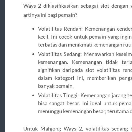
Ways 2 diklasifikasikan sebagai slot dengan v
artinya ini bagi pemain?
Volatilitas Rendah: Kemenangan cenderu
kecil. Ini cocok untuk pemain yang ingi
terbatas dan menikmati kemenangan rutin
Volatilitas Sedang: Menawarkan keseim
kemenangan. Kemenangan tidak terlal
signifikan daripada slot volatilitas 
dalam kategori ini, memberikan peng
banyak pemain.
Volatilitas Tinggi: Kemenangan jarang ter
bisa sangat besar. Ini ideal untuk pem
menunggu kemenangan besar, terutama da
Untuk Mahjong Ways 2, volatilitas sedang 