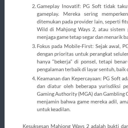
Gameplay Inovatif: PG Soft tidak tak
gameplay. Mereka sering memperkenal
ditemukan pada provider lain, seperti f
Wild di Mahjong Ways 2, atau sistem p
menjaga game tetap segar dan menarik ba
Fokus pada Mobile-First: Sejak awal, 
dengan prioritas untuk perangkat selule
hanya “bekerja” di ponsel, tetapi ben
pengalaman terbaik di layar sentuh, bai
Keamanan dan Kepercayaan: PG Soft ada
dan diatur oleh beberapa yurisdiksi p
Gaming Authority (MGA) dan Gambling C
menjamin bahwa game mereka adil, aman
untuk keadilan.
Kesuksesan Mahjong Ways 2 adalah bukti dari 