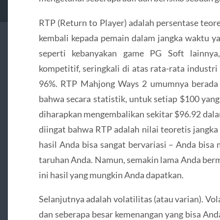
RTP (Return to Player) adalah persentase teore
kembali kepada pemain dalam jangka waktu ya
seperti kebanyakan game PG Soft lainny
kompetitif, seringkali di atas rata-rata industr
96%. RTP Mahjong Ways 2 umumnya berada di
bahwa secara statistik, untuk setiap $100 yan
diharapkan mengembalikan sekitar $96.92 dal
diingat bahwa RTP adalah nilai teoretis jangka
hasil Anda bisa sangat bervariasi – Anda bisa
taruhan Anda. Namun, semakin lama Anda berm
ini hasil yang mungkin Anda dapatkan.
Selanjutnya adalah volatilitas (atau varian). Vo
dan seberapa besar kemenangan yang bisa Anda