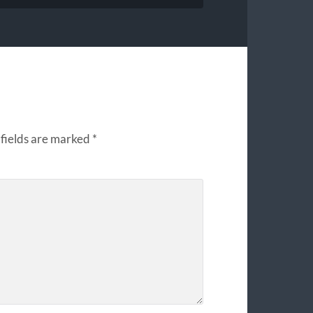
fields are marked
*