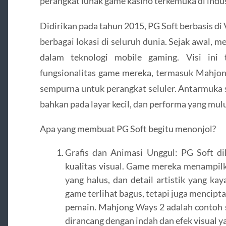
perangkat lunak game kasino terkemuka di indus
Didirikan pada tahun 2015, PG Soft berbasis di V
berbagai lokasi di seluruh dunia. Sejak awal, 
dalam teknologi mobile gaming. Visi ini 
fungsionalitas game mereka, termasuk Mahjon
sempurna untuk perangkat seluler. Antarmuka se
bahkan pada layar kecil, dan performa yang mulu
Apa yang membuat PG Soft begitu menonjol?
Grafis dan Animasi Unggul: PG Soft d
kualitas visual. Game mereka menampil
yang halus, dan detail artistik yang k
game terlihat bagus, tetapi juga mencip
pemain. Mahjong Ways 2 adalah contoh
dirancang dengan indah dan efek visual y