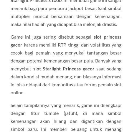
Starlight Princess x1000
. Ini membuat game ini sangat
menarik bagi para pemburu jackpot besar. Saat simbol
multiplier muncul bersamaan dengan kemenangan,
maka nilai hadiah yang didapat bisa melonjak drastis.
Game ini juga sering disebut sebagai
slot princess
gacor
karena memiliki RTP tinggi dan volatilitas yang
cocok bagi pemain yang menyukai tantangan besar
dengan potensi kemenangan besar pula. Banyak yang
menyebut
slot Starlight Princess gacor
saat sedang
dalam kondisi mudah menang, dan biasanya informasi
ini bisa didapat dari komunitas atau forum pemain slot
online.
Selain tampilannya yang menarik, game ini dilengkapi
dengan fitur tumble (jatuh), di mana simbol
kemenangan akan hilang dan digantikan dengan
simbol baru. Ini memberi peluang untuk menang