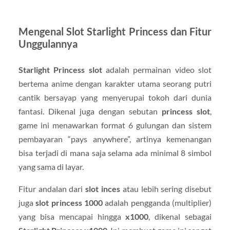
Mengenal Slot Starlight Princess dan Fitur
Unggulannya
Starlight Princess slot
adalah permainan video slot
bertema anime dengan karakter utama seorang putri
cantik bersayap yang menyerupai tokoh dari dunia
fantasi. Dikenal juga dengan sebutan
princess slot
,
game ini menawarkan format 6 gulungan dan sistem
pembayaran “pays anywhere”, artinya kemenangan
bisa terjadi di mana saja selama ada minimal 8 simbol
yang sama di layar.
Fitur andalan dari
slot inces
atau lebih sering disebut
juga
slot princess 1000
adalah pengganda (multiplier)
yang bisa mencapai hingga
x1000
, dikenal sebagai