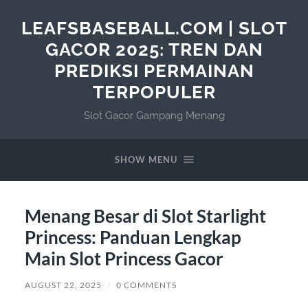
LEAFSBASEBALL.COM | SLOT
GACOR 2025: TREN DAN
PREDIKSI PERMAINAN
TERPOPULER
Slot Gacor Gampang Menang
SHOW MENU
Menang Besar di Slot Starlight
Princess: Panduan Lengkap
Main Slot Princess Gacor
AUGUST 22, 2025
/
0 COMMENTS