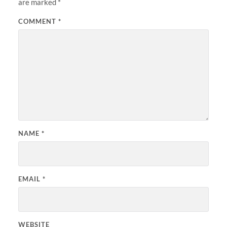
are marked
*
COMMENT
*
NAME
*
EMAIL
*
WEBSITE