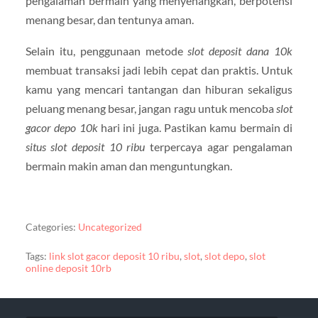
pengalaman bermain yang menyenangkan, berpotensi
menang besar, dan tentunya aman.
Selain itu, penggunaan metode
slot deposit dana 10k
membuat transaksi jadi lebih cepat dan praktis. Untuk
kamu yang mencari tantangan dan hiburan sekaligus
peluang menang besar, jangan ragu untuk mencoba
slot
gacor depo 10k
hari ini juga. Pastikan kamu bermain di
situs slot deposit 10 ribu
terpercaya agar pengalaman
bermain makin aman dan menguntungkan.
Categories:
Uncategorized
Tags:
link slot gacor deposit 10 ribu
,
slot
,
slot depo
,
slot
online deposit 10rb