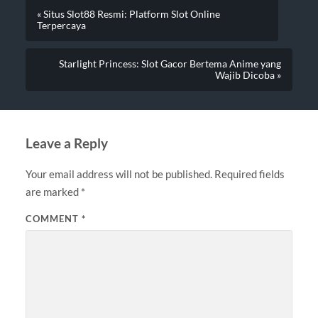
« Situs Slot88 Resmi: Platform Slot Online
Terpercaya
Starlight Princess: Slot Gacor Bertema Anime yang
Wajib Dicoba »
Leave a Reply
Your email address will not be published.
Required fields
are marked
*
COMMENT
*