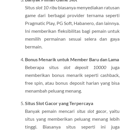
Situs
slot 10 ribu
biasanya menyediakan ratusan
game dari berbagai provider ternama seperti
Pragmatic Play, PG Soft, Habanero, dan lainnya.
Ini memberikan fleksibilitas bagi pemain untuk
memilih permainan sesuai selera dan gaya
bermain.
Bonus Menarik untuk Member Baru dan Lama
Beberapa situs
slot deposit 10000
juga
memberikan bonus menarik seperti cashback,
free spin, atau bonus deposit harian yang bisa
menambah peluang menang.
Situs Slot Gacor yang Terpercaya
Banyak pemain mencari
situs slot gacor
, yaitu
situs yang memberikan peluang menang lebih
tinggi. Biasanya situs seperti ini juga