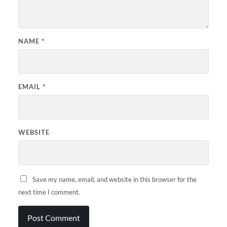
NAME
*
EMAIL
*
WEBSITE
Save my name, email, and website in this browser for the
next time I comment.