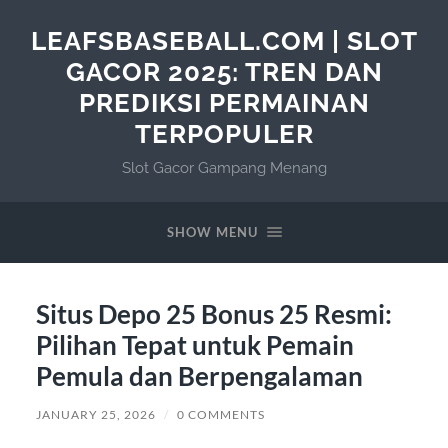
LEAFSBASEBALL.COM | SLOT
GACOR 2025: TREN DAN
PREDIKSI PERMAINAN
TERPOPULER
Slot Gacor Gampang Menang
SHOW MENU
Situs Depo 25 Bonus 25 Resmi:
Pilihan Tepat untuk Pemain
Pemula dan Berpengalaman
JANUARY 25, 2026
/
0 COMMENTS