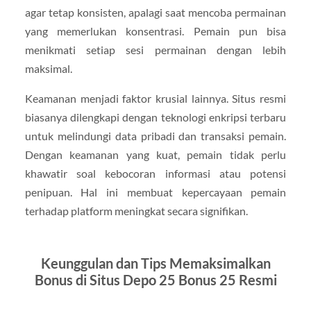
agar tetap konsisten, apalagi saat mencoba permainan
yang memerlukan konsentrasi. Pemain pun bisa
menikmati setiap sesi permainan dengan lebih
maksimal.
Keamanan menjadi faktor krusial lainnya. Situs resmi
biasanya dilengkapi dengan teknologi enkripsi terbaru
untuk melindungi data pribadi dan transaksi pemain.
Dengan keamanan yang kuat, pemain tidak perlu
khawatir soal kebocoran informasi atau potensi
penipuan. Hal ini membuat kepercayaan pemain
terhadap platform meningkat secara signifikan.
Keunggulan dan Tips Memaksimalkan
Bonus di Situs Depo 25 Bonus 25 Resmi