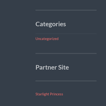
Categories
Uncategorized
Partner Site
Starlight Princess