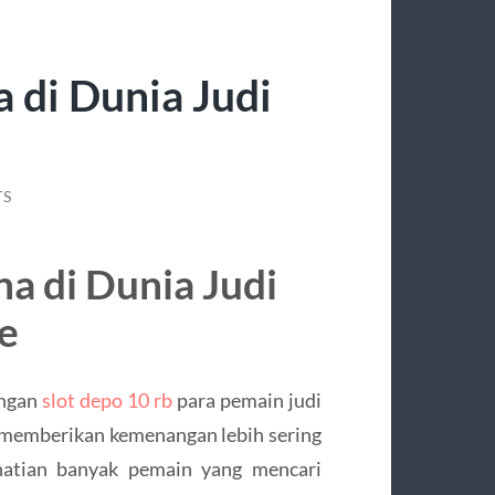
 di Dunia Judi
TS
a di Dunia Judi
e
angan
slot depo 10 rb
para pemain judi
p memberikan kemenangan lebih sering
rhatian banyak pemain yang mencari