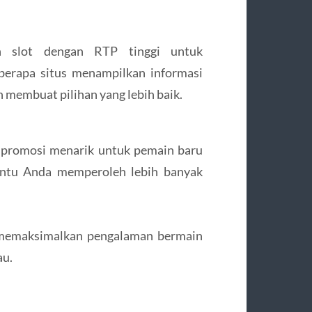
n slot dengan RTP tinggi untuk
erapa situs menampilkan informasi
membuat pilihan yang lebih baik.
 promosi menarik untuk pemain baru
ntu Anda memperoleh lebih banyak
a memaksimalkan pengalaman bermain
au.