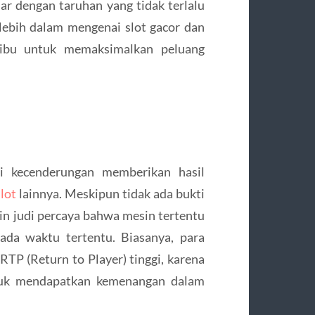
r dengan taruhan yang tidak terlalu
 lebih dalam mengenai slot gacor dan
ribu untuk memaksimalkan peluang
ki kecenderungan memberikan hasil
slot
lainnya. Meskipun tidak ada bukti
in judi percaya bahwa mesin tertentu
ada waktu tertentu. Biasanya, para
RTP (Return to Player) tinggi, karena
ntuk mendapatkan kemenangan dalam