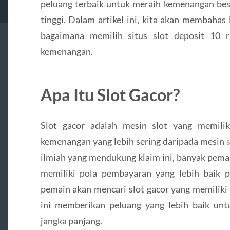
peluang terbaik untuk meraih kemenangan besa
tinggi. Dalam artikel ini, kita akan membahas
bagaimana memilih situs slot deposit 10 
kemenangan.
Apa Itu Slot Gacor?
Slot gacor adalah mesin slot yang memili
kemenangan yang lebih sering daripada mesin
ilmiah yang mendukung klaim ini, banyak pema
memiliki pola pembayaran yang lebih baik p
pemain akan mencari slot gacor yang memiliki 
ini memberikan peluang yang lebih baik u
jangka panjang.