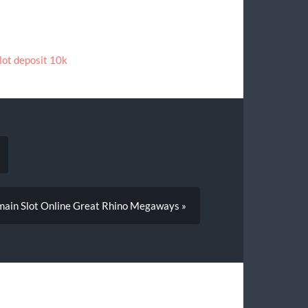
lot deposit 10k
main Slot Online Great Rhino Megaways »