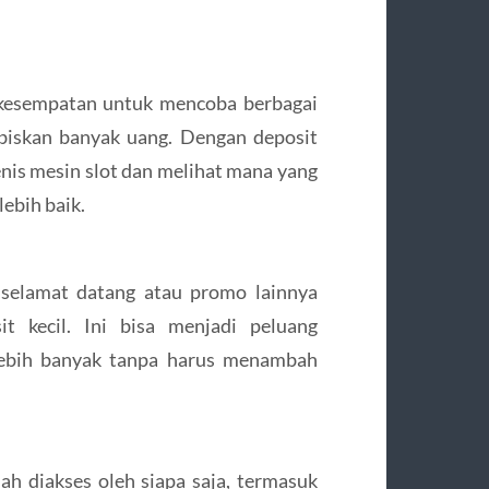
 kesempatan untuk mencoba berbagai
biskan banyak uang. Dengan deposit
nis mesin slot dan melihat mana yang
ebih baik.
selamat datang atau promo lainnya
 kecil. Ini bisa menjadi peluang
ebih banyak tanpa harus menambah
ah diakses oleh siapa saja, termasuk