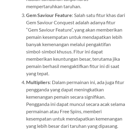
mempertaruhkan taruhan.
Gem Saviour Feature
: Salah satu fitur khas dari
Gem Saviour Conquest adalah adanya fitur
“Gem Saviour Feature”, yang akan memberikan
pemain kesempatan untuk mendapatkan lebih
banyak kemenangan melalui pengaktifan
simbol-simbol khusus. Fitur ini dapat
memberikan keuntungan besar, terutama jika
pemain berhasil mengaktifkan fitur ini di saat
yang tepat.
Multipliers
: Dalam permainan ini, ada juga fitur
pengganda yang dapat meningkatkan
kemenangan pemain secara signifikan.
Pengganda ini dapat muncul secara acak selama
permainan atau Free Spins, memberi
kesempatan untuk mendapatkan kemenangan
yang lebih besar dari taruhan yang dipasang.