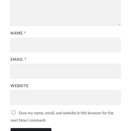
NAME
*
EMAIL
*
WEBSITE
Save my name, email, and website in this browser for the
next time I comment.