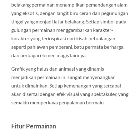
belakang permainan menampilkan pemandangan alam
yang eksotis, dengan langit biru cerah dan pegunungan
tinggi yang menjadi latar belakang. Setiap simbol pada
gulungan permainan menggambarkan karakter-
karakter yang terinspirasi dari kisah petualangan,
seperti pahlawan pemberani, batu permata berharga,
dan berbagai elemen magis lainnya.
Grafik yang halus dan animasi yang dinamis
menjadikan permainan ini sangat menyenangkan
untuk dimainkan. Setiap kemenangan yang tercapai
akan disertai dengan efek visual yang spektakuler, yang
semakin memperkaya pengalaman bermain.
Fitur Permainan