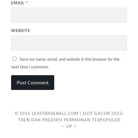
EMAIL
*
WEBSITE
Save my name, email, and website in this browser for the
next time I comment.
© 2026
LEAFSBASEBALL.COM | SLOT GACOR 2025:
TREN DAN PREDIKSI PERMAINAN TERPOPULER
—
UP ↑