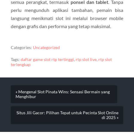
semua perangkat, termasuk
ponsel dan tablet
. Tanpa
perlu mengunduh aplikasi tambahan, pemain bisa
langsung menikmati slot ini melalui browser mobile
dengan grafis dan performa yang tetap maksimal.
Categories:
Uncategorized
Tags:
daftar game slot rtp tertinggi
,
rtp slot live
,
rtp slot
terlengkap
« Mengenal Slot Pinata Wins: Sensasi Bermain yang
Menghibur
Situs Jili Gacor: Pilihan Tepat untuk Pecinta Slot Online
di 2025 »