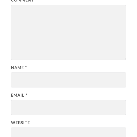
COMMENT
*
NAME
*
EMAIL
*
WEBSITE