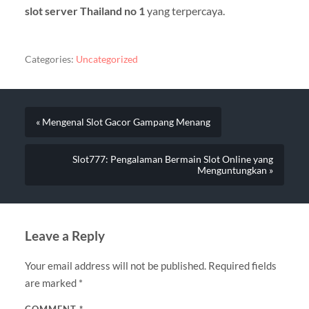
slot server Thailand no 1
yang terpercaya.
Categories:
Uncategorized
« Mengenal Slot Gacor Gampang Menang
Slot777: Pengalaman Bermain Slot Online yang
Menguntungkan »
Leave a Reply
Your email address will not be published.
Required fields
are marked
*