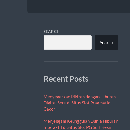
SEARCH
Search
Recent Posts
Menyegarkan Pikiran dengan Hiburan
Digital Seru di Situs Slot Pragmatic
Gacor
Menjelajahi Keunggulan Dunia Hiburan
Interaktif di Situs Slot PG Soft Resmi