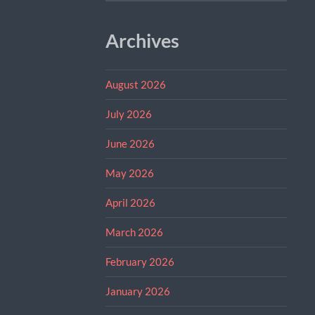
Archives
August 2026
July 2026
June 2026
May 2026
April 2026
March 2026
February 2026
January 2026