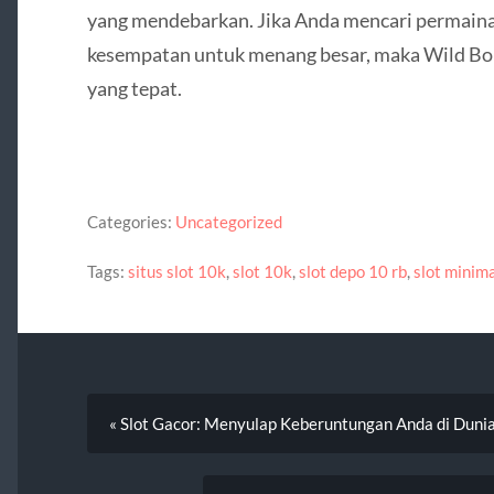
yang mendebarkan. Jika Anda mencari permaina
kesempatan untuk menang besar, maka Wild Bo
yang tepat.
Categories:
Uncategorized
Tags:
situs slot 10k
,
slot 10k
,
slot depo 10 rb
,
slot minim
« Slot Gacor: Menyulap Keberuntungan Anda di Dunia