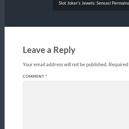
Slot Joker’s Jewels: Sensasi Permai
Leave a Reply
Your email address will not be published.
Required 
COMMENT
*