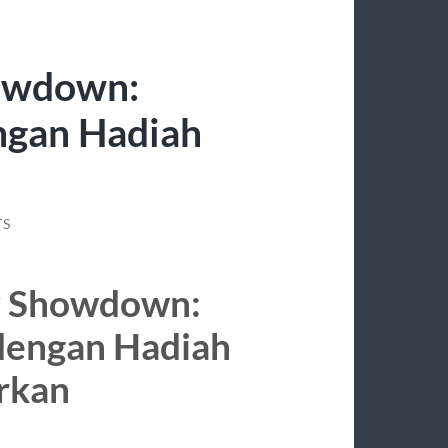
howdown:
ngan Hadiah
TS
y Showdown:
dengan Hadiah
rkan