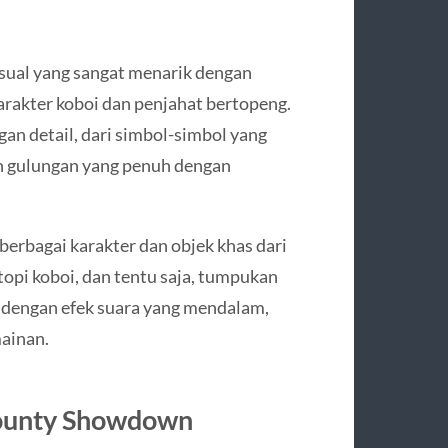
sual yang sangat menarik dengan
karakter koboi dan penjahat bertopeng.
an detail, dari simbol-simbol yang
n gulungan yang penuh dengan
 berbagai karakter dan objek khas dari
topi koboi, dan tentu saja, tumpukan
n dengan efek suara yang mendalam,
ainan.
 Bounty Showdown