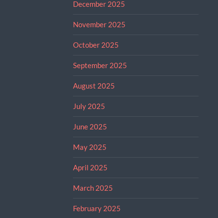
December 2025
November 2025
October 2025
September 2025
August 2025
July 2025
June 2025
May 2025
April 2025
March 2025
February 2025