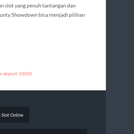
n slot yang penuh tantangan dan
unty Showdown bisa menjadi pilihan
al deposit 10000
 Slot Online