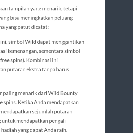
n tampilan yang menarik, tetapi
 yang bisa meningkatkan peluang
a yang patut dicatat:
ni, simbol Wild dapat menggantikan
asi kemenangan, sementara simbol
free spins). Kombinasi ini
 putaran ekstra tanpa harus
ur paling menarik dari Wild Bounty
ee spins. Ketika Anda mendapatkan
an mendapatkan sejumlah putaran
ng untuk mendapatkan pengali
hadiah yang dapat Anda raih.