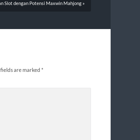
nan Slot dengan Potensi Maxwin Mahjong »
fields are marked
*