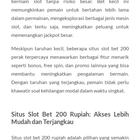
bermain slot tanpa risiko besar. Bet kecil ini
memungkinkan pemain untuk bertahan lebih lama
dalam permainan, mengeksplorasi berbagai jenis mesin
slot, dan tentu saja, meningkatkan peluang untuk
memenangkan jackpot besar.
Meskipun taruhan kecil, beberapa situs slot bet 200
perak terpercaya menawarkan berbagai fitur menarik
seperti bonus, free spin, dan promo lainnya yang bisa
membantu meningkatkan pengalaman bermain.
Dengan taruhan yang terjangkau, pemain tidak perlu
khawatir soal kehilangan modal dalam waktu singkat.
Situs Slot Bet 200 Rupiah: Akses Lebih
Mudah dan Terjangkau
Situs slot bet 200 rupiah adalah pilihan yang semakin