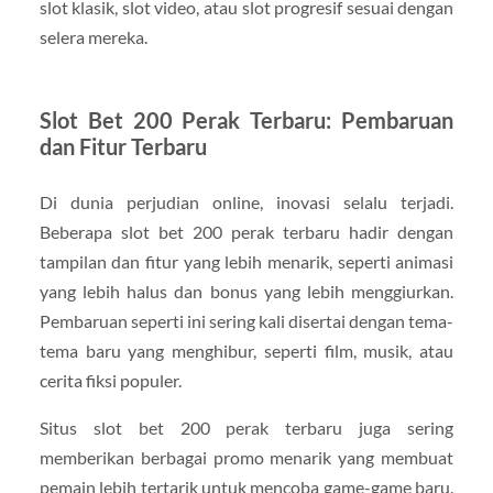
slot klasik, slot video, atau slot progresif sesuai dengan
selera mereka.
Slot Bet 200 Perak Terbaru: Pembaruan
dan Fitur Terbaru
Di dunia perjudian online, inovasi selalu terjadi.
Beberapa slot bet 200 perak terbaru hadir dengan
tampilan dan fitur yang lebih menarik, seperti animasi
yang lebih halus dan bonus yang lebih menggiurkan.
Pembaruan seperti ini sering kali disertai dengan tema-
tema baru yang menghibur, seperti film, musik, atau
cerita fiksi populer.
Situs slot bet 200 perak terbaru juga sering
memberikan berbagai promo menarik yang membuat
pemain lebih tertarik untuk mencoba game-game baru.