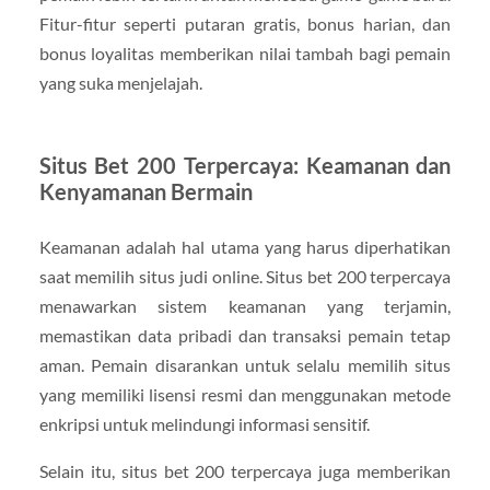
Fitur-fitur seperti putaran gratis, bonus harian, dan
bonus loyalitas memberikan nilai tambah bagi pemain
yang suka menjelajah.
Situs Bet 200 Terpercaya: Keamanan dan
Kenyamanan Bermain
Keamanan adalah hal utama yang harus diperhatikan
saat memilih situs judi online. Situs bet 200 terpercaya
menawarkan sistem keamanan yang terjamin,
memastikan data pribadi dan transaksi pemain tetap
aman. Pemain disarankan untuk selalu memilih situs
yang memiliki lisensi resmi dan menggunakan metode
enkripsi untuk melindungi informasi sensitif.
Selain itu, situs bet 200 terpercaya juga memberikan